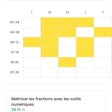
L
M
M
J
V
00-04
04-08
08-12
12-16
16-20
20-24
Maîtriser les fractions avec les outils
numériques
35 Fr
/h