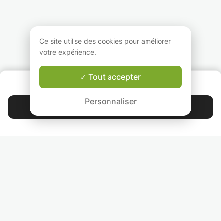
Ce site utilise des cookies pour améliorer
votre expérience.
Tout accepter
QUI SOMMES-NOUS ?
Garantie Le-Bon-Prof
Personnaliser
Contacter Reem
4.9
44 392
étoiles
avis
Lisez nos avis
RETROUVEZ-NOUS
INVITEZ VOS AMIS
COURS PARTICULIERS DANS VOTRE PAYS :