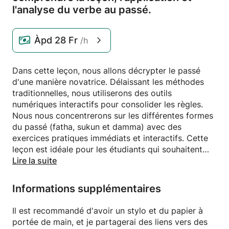
l'analyse du verbe au passé.
Àpd
28 Fr
/h
Dans cette leçon, nous allons décrypter le passé
d'une manière novatrice. Délaissant les méthodes
traditionnelles, nous utiliserons des outils
numériques interactifs pour consolider les règles.
Nous nous concentrerons sur les différentes formes
du passé (fatha, sukun et damma) avec des
exercices pratiques immédiats et interactifs. Cette
leçon est idéale pour les étudiants qui souhaitent
développer leurs compétences en arabe ou en
Lire la suite
français de façon moderne et ludique.
Informations supplémentaires
Il est recommandé d'avoir un stylo et du papier à
portée de main, et je partagerai des liens vers des