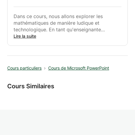
Dans ce cours, nous allons explorer les
mathématiques de manière ludique et
technologique. En tant qu'enseignante
spécialisée en technologie éducative, j'utilise
Lire la suite
des outils numériques innovants (comme
MoodleCloud et Socrative) pour simplifier les
concepts de fractions et d'opérations. Mon
approche est centrée sur l'élève, visant à
Cours particuliers
Cours de Microsoft PowerPoint
rendre les mathématiques accessibles,
interactives et concrèteS
Cours Similaires