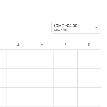
(GMT -04:00)
New York
J
V
S
D