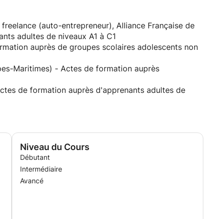
freelance (auto-entrepreneur), Alliance Française de
pprenants adultes de niveaux A1 à C1
formation auprès de groupes scolaires adolescents non
lpes-Maritimes) - Actes de formation auprès
Actes de formation auprès d'apprenants adultes de
nde, Alliance Française de Toronto, Toronto (Ontario),
nts variés (adultes, adolescents et enfants) de tous
ours de groupes, cours privés, en présentiel, à distance)
Niveau du Cours
cifiques (français de l'entreprise)
Débutant
(TEF)
Intermédiaire
tion de tests de placement
Avancé
ère, Cap Formation, Nantes (Loire-Atlantique) - Actes
grants en contrats aidés