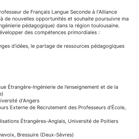
professeur de Français Langue Seconde à l'Alliance
 à de nouvelles opportunités et souhaite poursuivre ma
ingénierie pédagogique) dans la région toulousaine.
développer des compétences primordiales :
anges d’idées, le partage de ressources pédagogiques
e la progression de mes apprenants et réajuster mon
iques.
r la création de ressources et contenus pédagogiques
ue Étrangère-Ingénierie de l’enseignement et de la
e)
tteindre les objectifs souhaités.
iversité d'Angers
urs Externe de Recrutement des Professeurs d’École,
isations Étrangères-Anglais, Université de Poitiers
nevoix, Bressuire (Deux-Sèvres)