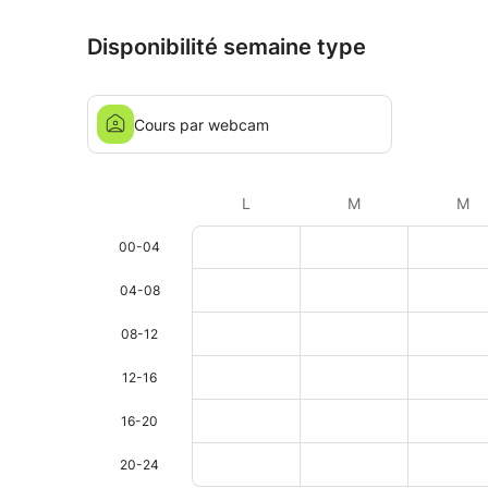
Disponibilité semaine type
Cours par webcam
L
M
M
00-04
04-08
08-12
12-16
16-20
20-24