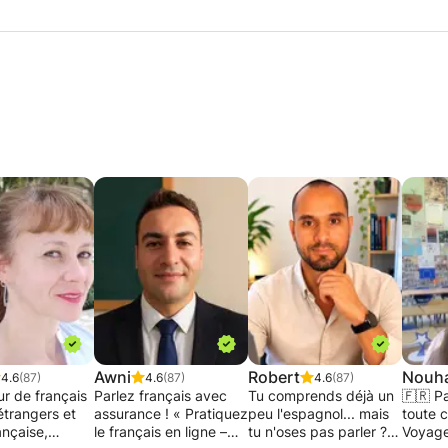
Awni
Robert
Nouha
4.6
(87)
4.6
(87)
4.6
(87)
ur de français
Parlez français avec
Tu comprends déjà un
🇫🇷 Pa
étrangers et
assurance ! « Pratiquez
peu l'espagnol... mais
toute 
ançaise,
le français en ligne –
tu n'oses pas parler ?
Voyages