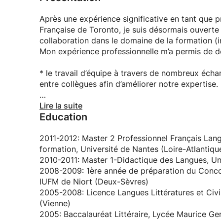
Après une expérience significative en tant que 
Française de Toronto, je suis désormais ouverte
collaboration dans le domaine de la formation (
Mon expérience professionnelle m’a permis de 
* le travail d’équipe à travers de nombreux éch
entre collègues afin d’améliorer notre expertise.
* établir des bilans pédagogiques afin de suivr
Lire la suite
Education
enseignement en fonction de besoins plus spécif
* respecter et mettre en œuvre le programme pa
2011-2012: Master 2 Professionnel Français Lang
formation, Université de Nantes (Loire-Atlantiqu
* concevoir une progression pédagogique afin d'a
2010-2011: Master 1-Didactique des Langues, Un
2008-2009: 1ère année de préparation du Conco
IUFM de Niort (Deux-Sèvres)
2005-2008: Licence Langues Littératures et Civil
(Vienne)
2005: Baccalauréat Littéraire, Lycée Maurice Ge