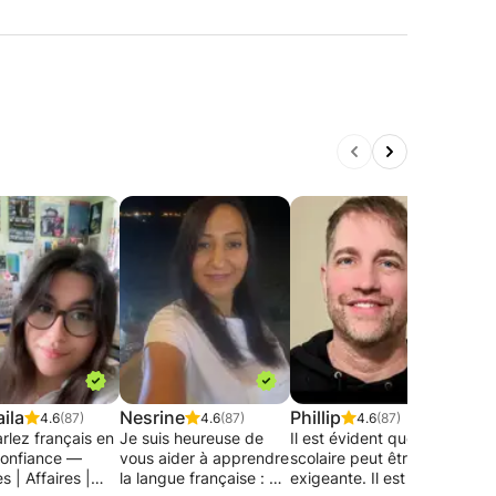
ila
Nesrine
Phillip
Kev
4.6
(87)
4.6
(87)
4.6
(87)
rlez français en
Je suis heureuse de
Il est évident que la vie
Je v
confiance —
vous aider à apprendre
scolaire peut être
nouv
 | Affaires |
la langue française : 📚
exigeante. Il est parfois
d’ap