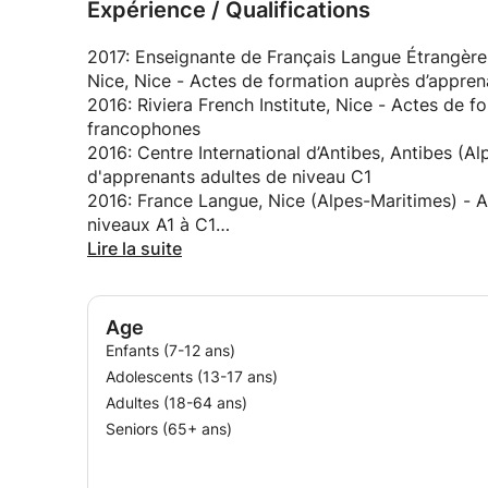
Expérience / Qualifications
2017: Enseignante de Français Langue Étrangère 
Nice, Nice - Actes de formation auprès d’a
2016: Riviera French Institute, Nice - Actes de 
francophones
2016: Centre International d’Antibes, Antibes (A
d'apprenants adultes de niveau C1
2016: France Langue, Nice (Alpes-Maritimes) - 
niveaux A1 à C1
2014-2016: Enseignante de Français Langue Seco
Lire la suite
Canada
- Actes de formation auprès de publics d'apprena
niveaux (de A1 à C1) en situations différentes (c
Age
- Dispense de cours de français sur objectifs spé
Enfants (7-12 ans)
- Examinatrice de Test d’Évaluation du Français 
Adolescents (13-17 ans)
- Analyse des besoins de formation par la passa
Adultes (18-64 ans)
- Mise en place d'événements culturels
Seniors (65+ ans)
2013-2014: Formatrice de Français Langue Étrang
de formation auprès d’un public d’apprenants mi