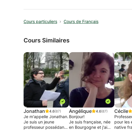
Cours particuliers
Cours de Français
Cours Similaires
Jonathan
Angélique
Cécile
4.6
(87)
4.6
(87)
Je m'appelle Jonathan.
Bonjour!
Professe
Je suis un jeune
Je suis française, née
pour les 
professeur possédant
en Bourgogne et j'ai
native fr