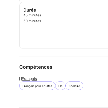
2013: Formatrice de Français Langue Étrangère
intensive et individuelle pour renforcement de la
Durée
2012 - 2013: Formatrice de Français Langue Étr
45 minutes
en français auprès de publics adultes variés (réf
stagiaires est l’obtention du DILF ou du DELF A1
60 minutes
2011-2012: Tutrice de cours de soutien à IRFFLE 
Langue Étrangère), Nantes-Dispense de cours de 
2012: Stagiaire en classe CLIN (Classe d’initiati
cours de français langue étrangère à des élèves 
2011: Stagiaire à France Terre d'Asile, Angers-D
groupe d'apprenants demandeurs d'asile et réfug
2010-2011: Stagiaire au CeLFE (Centre de Langu
d'ateliers de conversation auprès d’étudiants étr
Compétences
2008-2009: Professeur particulier d'anglais de n
Été 2003: Animatrice dans un centre de loisirs, C
Français
Français pour adultes
Fle
Scolaire