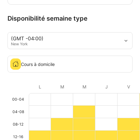
Disponibilité semaine type
(GMT -04:00)
New York
Cours à domicile
L
M
M
J
V
00-04
04-08
08-12
12-16