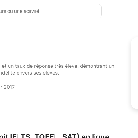
rs ou une activité
i et un taux de réponse très élevé, démontrant un
fidélité envers ses élèves.
er 2017
oit IELTS,
TOEFL,
SAT) en ligne