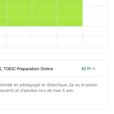
42 Fr
S, TOEIC Preparation Online
/h
lômée en pédagogie et didactique, j’ai eu le plaisir
escents et d’adultes lors de mes 5 ans
rmule personnalisée, qui répond aux besoins
 l’immersion ludique dans la langue, du soutien