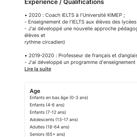
Expérience / Qualifications
-La science de l'apprentissage : ce que tout ens
College)
Apprendre à apprendre : des outils mentaux puissa
• 2020 : Coach IELTS à l'Université KIMEP ;
McMaster et Université de Californie à San Dieg
- Enseignement de l'IELTS aux élèves des lycées
- J'ai développé une nouvelle approche pédago
élèves et
rythme circadien)
• 2019-2020 : Professeur de français et d’anglais 
- J'ai développé un programme d'enseignement d
centrée sur l'utilisateur ».
Lire la suite
- Organisation d'un « concours d'expression oral
• Février - mars 2019 : Stage au Wisdom College 
Age
- Professeur d'anglais remplaçant en 3e année
Enfants en bas âge (0-3 ans)
Enfants (4-6 ans)
• 2018 : Création d'une « E.quality Language Ac
Enfants (7-12 ans)
officiel
Adolescents (13-17 ans)
des « Universités de Francophonie » au Kazakhs
Adultes (18-64 ans)
- Enseignement de l'anglais et du français en lig
Seniors (65+ ans)
Turquie et Kazakhstan