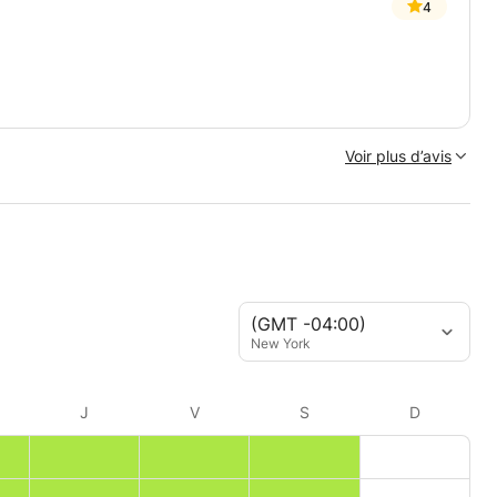
4
Voir plus d’avis
(GMT -04:00)
New York
J
V
S
D