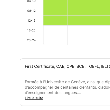
04-08
08-12
12-16
16-20
20-24
First Certificate, CAE, CPE, BCE, TOEFL, IELT
Formée à l'Université de Genève, ainsi que dip
d’accompagner de centaines d’enfants, d’adol
d’enseignement des langues.
Lire la suite
Mon défi est d’inventer à chaque fois une fo
spécifiques de chaque élève, qu’il s’agisse de