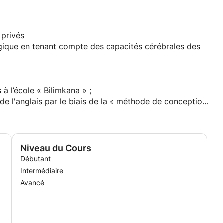
eignant devrait savoir (Columbia University's Teachers
nts pour maîtriser les sujets difficiles (Université
o)
 privés
gique en tenant compte des capacités cérébrales des
à l’école « Bilimkana » ;
e l'anglais par le biais de la « méthode de conception
e en anglais » parmi les élèves
; Brisbane, Australie
Niveau du Cours
Débutant
Intermédiaire
ademy » en ligne et obtention du titre de représentant
Avancé
tan
ne pour des étudiants de Russie, de Belgique, de Suisse,