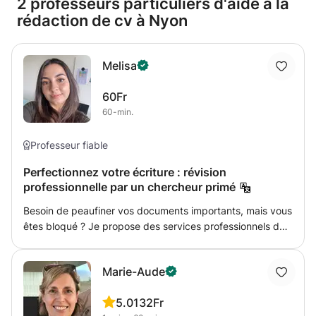
2 professeurs particuliers d'aide à la
rédaction de cv à Nyon
Melisa
60Fr
60-min.
Professeur fiable
Perfectionnez votre écriture : révision
professionnelle par un chercheur primé
Besoin de peaufiner vos documents importants, mais vous
êtes bloqué ? Je propose des services professionnels de
révision et d'amélioration, en tant que chercheur primé,
qui comprend parfaitement l'excellence académique et la
Marie-Aude
communication efficace. Fort de mes propres réalisations
en recherche, j'apporte une connaissance approfondie de
5.0
132Fr
ce que les professeurs, les rédacteurs en chef de revues