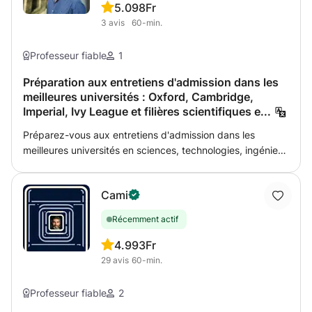
5.0
98Fr
3
avis
60-min.
Professeur fiable
1
Préparation aux entretiens d'admission dans les
meilleures universités : Oxford, Cambridge,
Imperial, Ivy League et filières scientifiques e...
Préparez-vous aux entretiens d'admission dans les
meilleures universités en sciences, technologies, ingénierie
et mathématiques grâce à une pratique personnalisée et
de haut niveau en résolution de problèmes
Cami
mathématiques, scientifiques et techniques. Depuis plus
de 12 ans, je prépare des étudiants aux candidatures et
Récemment actif
aux entretiens d'admission dans les universités les plus
sélectives, et nombre d'entre eux ont intégré les
4.9
93Fr
universités de leur choix, notamment Oxford, Cambridge,
29
avis
60-min.
Imperial, les institutions de l'Ivy League et d'autres
programmes STEM très sélectifs. Ces cours sont conçus
Professeur fiable
2
pour les étudiants qui postulent à Oxford, Cambridge,