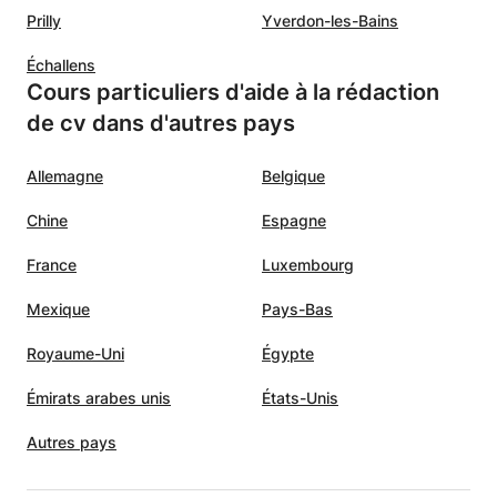
coup
Prilly
Yverdon-les-Bains
 écouté
s, tout
Échallens
x
Cours particuliers d'aide à la rédaction
en
de cv dans d'autres pays
a
ient
Allemagne
Belgique
suis
 je
Chine
Espagne
te
France
Luxembourg
lement
Mexique
Pays-Bas
ci,
Royaume-Uni
Égypte
s
Émirats arabes unis
États-Unis
is
Autres pays