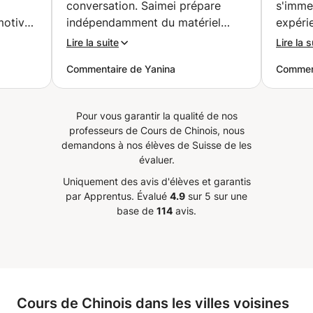
conversation. Saimei prépare
s'imme
motivée
indépendamment du matériel
expéri
supplémentaire pour les leçons.
suis te
Lire la suite
Lire la s
endre
Écoute toujours les souhaits du
Commentaire de Yanina
Comment
r
client. L'enseignant anime la leçon
s sur
dans une ambiance détendue et
tés au
conviviale. C'est un enseignant
Pour vous garantir la qualité de nos
u’à ses
très compétent.
”
professeurs de Cours de Chinois, nous
lement
demandons à nos élèves de Suisse de les
nsif,
évaluer.
 des
Uniquement des avis d'élèves et garantis
isés,
par Apprentus.
Évalué
4.9
sur 5 sur une
et de
base de
114
avis.
me
ent.
riches
ules,
Cours de Chinois dans les villes voisines
r bien