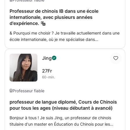
Professeur de chinois IB dans une école
internationale, avec plusieurs années
d'expérience.
& Pourquoi me choisir ? Je travaille actuellement dans une
école internationale, où je me spécialise dans
l'enseignement du chinois IB A et B. 1. Personnalité En tant
qu'enseignant, je suis très responsable, enthousiaste et
Jing
aussi plein d'humour. 2. Ma majeure Baccalauréat en
linguistique et littérature chinoises, Master en Education.
27Fr
J'ai une solide connaissance de la linguistique chinoise, de
60-min.
la culture et de la manière efficace d'enseigner. 3. Dix ans
d'expérience dans l'enseignement J'ai sept ans
d'expérience en tant que professeur de chinois dans un
Professeur fiable
lycée en Chine (élèves natifs) et six ans d'expérience en
professeur de langue diplomé, Cours de Chinois
tant que professeur de chinois dans une école
pour tous les ages (niveau débutant à avancé)
internationale en Suisse (IB). De plus, je peux développer
divers cours pour impliquer davantage les étudiants et
Bonjour à tous ! Je suis Jing, un professeur de chinois
donner l'impression que l'apprentissage de la langue
titulaire d'un master en Éducation du Chinois pour les
chinoise est amusant et intéressant.