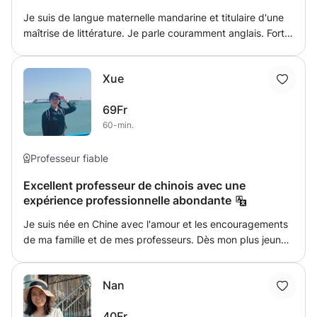
Je suis de langue maternelle mandarine et titulaire d'une
maîtrise de littérature. Je parle couramment anglais. Fort
de plusieurs années d'expérience en langues et en
enseignement, je suis capable d'identifier les
Xue
caractéristiques des différents étudiants et d'appliquer
différentes méthodes. Je suis titulaire d'un certificat de
69Fr
mandarin, d'anglais et d'une certification en traduction. Je
60-min.
peux enseigner la lecture, l'écriture, la compréhension
orale et l'expression orale. Je suis actuellement étudiant à
l'université et réside à Genève. Je suis disponible sur
Professeur fiable
place et en ligne.
Excellent professeur de chinois avec une
expérience professionnelle abondante
Je suis née en Chine avec l'amour et les encouragements
de ma famille et de mes professeurs. Dès mon plus jeune
âge, ma mère, mon père et mon frère m'ont raconté de
nombreuses histoires et contes de fées drôles et célèbres
Nan
sur la culture chinoise. Toutes ces belles histoires
traditionnelles m'apprennent comment aimer et respecter
40Fr