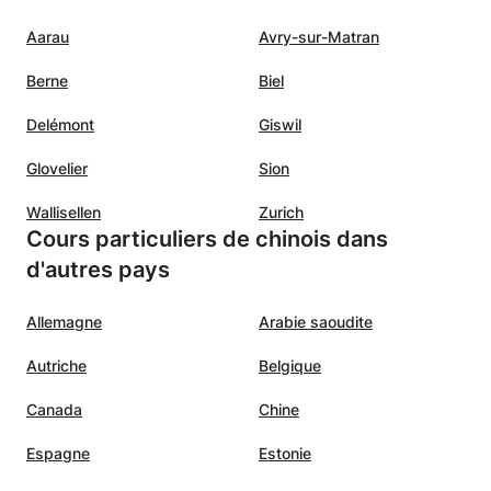
urs de
Aarau
Avry-sur-Matran
nt toute
Berne
Biel
quable
endolyn
Delémont
Giswil
Glovelier
Sion
ent à
Wallisellen
Zurich
ient
Cours particuliers de chinois dans
d'autres pays
Allemagne
Arabie saoudite
Autriche
Belgique
Canada
Chine
Espagne
Estonie