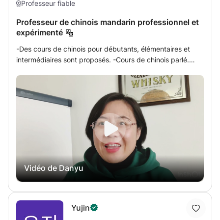
Professeur fiable
d'expression orale, de lecture et d'écriture, appuyées par
des conférences. Je partagerai également l'histoire
Professeur de chinois mandarin professionnel et
chinoise, des chansons populaires et la culture
expérimenté
traditionnelle pour enrichir votre expérience
d'apprentissage. 🌼 Après les cours : Je vous fournirai de
-Des cours de chinois pour débutants, élémentaires et
petits exercices pour vous aider à renforcer ce que vous
intermédiaires sont proposés. -Cours de chinois parlé.
avez appris. Veuillez les revoir avant notre prochain cours
Style d'enseignement Basé sur le chinois pratique,
pour tirer le meilleur parti de notre temps ensemble. ------
combinant exemples, simulations et jeux de rôle pour
--------- 🌼Embarquons ensemble dans ce voyage pour
atteindre les objectifs pédagogiques. Concevoir du
découvrir la joie et l'émerveillement de la langue chinoise.
matériel pédagogique basé sur différents niveaux de
春夏秋冬, 让我们相伴学习 ♥
compétence linguistique
Vidéo de Danyu
Yujin