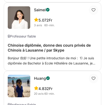
formulation et vocabulaire chinois. Après chaque cours,
commodité des cours en ligne, je propose des horaires
With extensive teaching experience, I am very familiar
vous recevrez un résumé personnalisé pour consolider
flexibles et une classe virtuelle conviviale qui rend
Saimei
with the HSK syllabus, exam format, and key learning
vos acquis. 2).HSK Standard Course 1-6 : Prêt à relever
l'apprentissage à domicile facile et agréable. Si vous
strategies. My teaching approach focuses on: Clear
le défi du HSK ? Que ce soit pour décrocher une place
préférez les cours en présentiel, je me ferai un plaisir de
5.0
72Fr
Progression by Level Step-by-step learning from
dans les meilleures écoles, booster votre CV ou
me déplacer à votre domicile ou votre bureau à Delémont.
3
avis
60-min.
vocabulary and grammar to sentence structure and
simplement pour relever un défi personnel, je suis là pour
practical usage, ensuring a solid foundation at each level.
vous accompagner à chaque étape. Avec ma méthode
Exam-Oriented Training Targeted practice with real HSK-
Professeur fiable
éprouvée et mon soutien personnalisé, vous serez prêt à
style questions, including listening, reading, and writing,
décrocher une super note au HSK:) 3).Soutien Scolaire :
Chinoise diplômée, donne des cours privés de
to help students improve accuracy and confidence.
Tu te sens un peu perdu dans les méandres du mandarin
Chinois à Lausanne / par Skype
Speaking & Practical Communication I go beyond the
scolaire ? Je comprends les défis auxquels tu pourrais
textbook by incorporating real-life conversations, helping
Bonjour 你好 ! Une petite introduction de moi : 1) Je suis
être confronté. Que tu sois au collège, au lycée ou même
students use Chinese naturally and effectively.
diplômée de Bachelor à Ecole Hôtelière de Lausanne, je
à l'université, ensemble, nous travaillerons sur tes devoirs,
Personalised Lessons Each lesson is adapted to your pace
travaille maintenant pour une organisation internationale à
améliorerons ta méthode d'étude et viserons l'excellence
and learning style, whether you aim to pass the exam,
Lausanne. 2) Ayant vécu 17 ans en Chine, je maîtrise
pour que les bonnes notes deviennent la norme ! 4).
improve daily communication, or build long-term language
Huang
parfaitement le Chinois. De plus, je possède plus de 5 ans
Cours de Chinois pour Enfants ( chaque séance 30 mins)
skills. Supportive & Encouraging Environment I provide
d’années d’expérience dans l’enseignement du chinois,
Offrez à votre enfant une expérience d'apprentissage
clear explanations, structured materials, and continuous
4.8
32Fr
l’anglais ainsi que le français. 3) J’ai expérience d’être une
ludique et enrichissante avec mes cours de chinois
feedback to ensure steady progress. Whether you are
20
avis
60-min.
interprète entre chinois et français pendant l'été de 2015-
adaptés aux plus jeunes ! Chaque enfant étant unique, je
preparing for an exam or starting your Chinese learning
2020. 4)Le chinois est ma langue maternelle, je parle aussi
crée un plan d'apprentissage sur mesure, plein de jeux et
journey, you can feel confident learning with me. I will
couramment l’anglais ( Niveau C1) et le français (Niveau
Professeur fiable