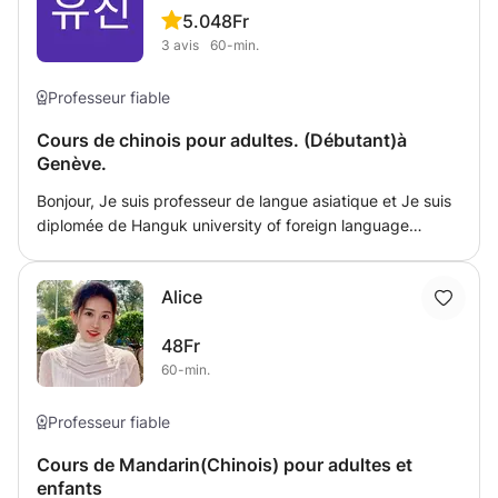
5.0
48Fr
3
avis
60-min.
Professeur fiable
Cours de chinois pour adultes. (Débutant)à
Genève.
Bonjour, Je suis professeur de langue asiatique et Je suis
diplomée de Hanguk university of foreign language
studies. J ai bcp d’expériences à l'étranger
d'apprentissage de langue et de culture étrangère ( en
Alice
France, en Australie et en Chine), Je vous assure que Je
sais ce qu'est apprendre la langue étrangère et Je peux
48Fr
vous enseigner le Chinois et la culture aisatique. Je
60-min.
préparerai le cours en m'accordant à vos besoin.
Professeur fiable
Cours de Mandarin(Chinois) pour adultes et
enfants