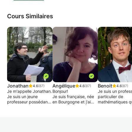
Cours Similaires
Jonathan
Angélique
Benoit
4.6
(87)
4.6
(87)
4.6
(87)
Je m'appelle Jonathan.
Bonjour!
Je suis un profes
Je suis un jeune
Je suis française, née
particulier de
professeur possédant
en Bourgogne et j'ai
mathématiques qu
déjà 15 ans
grandi entre la
et expérimenté.
d'expérience dans le
Bourgogne et Paris.
Diplômé de l'Univ
domaine du soutien
Enseignante
libre de Bruxelles
scolaire auprès des
expérimentée, j'ai
2011, j'ai débuté
enfants du primaire et
donné de nombreux
carrière en dispe