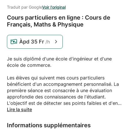
Traduit par Google
Voir l'original
Cours particuliers en ligne : Cours de
Français,
Maths & Physique
Àpd
35 Fr
/h
Je suis diplômé d'une école d'ingénieur et d'une
école de commerce.
Les élèves qui suivent mes cours particuliers
bénéficient d'un accompagnement personnalisé. La
première séance est consacrée à une évaluation
approfondie des connaissances de l'étudiant.
L'objectif est de détecter ses points faibles et d'en
comprendre l'origine afin d'adapter mes cours à ses
Lire la suite
besoins.
Je développe un programme de remédiation sur
Informations supplémentaires
mesure pour chacun de mes élèves visant à combler