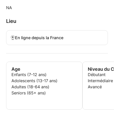
chacune de leurs lacunes. Au fil des séances,
NA
l’étudiant construit des bases solides
d’apprentissage et reprend confiance en lui.
Lieu
En parallèle, je l'aide à acquérir une méthodologie
de travail qui lui permet de devenir progressivement
autonome dans ses études.
En ligne depuis la France
Age
Niveau du 
Enfants (7-12 ans)
Débutant
Adolescents (13-17 ans)
Intermédiaire
Adultes (18-64 ans)
Avancé
Seniors (65+ ans)