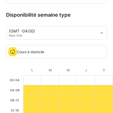
autonome dans la communication, d’élargir vos
possibilités professionnelles et de mieux
comprendre le monde autour de vous.
Disponibilité semaine type
(GMT -04:00)
New York
Cours à domicile
L
M
M
J
V
00-04
04-08
08-12
12-16