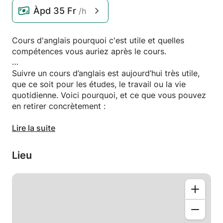
Àpd
35 Fr
/h
Cours d'anglais pourquoi c'est utile et quelles
compétences vous auriez après le cours.
Suivre un cours d’anglais est aujourd’hui très utile,
que ce soit pour les études, le travail ou la vie
quotidienne. Voici pourquoi, et ce que vous pouvez
en retirer concrètement :
🌍 Pourquoi un cours d’anglais est utile
Lire la suite
Communication internationale : l’anglais est la
langue la plus utilisée dans le monde pour voyager,
Lieu
travailler ou échanger.
Opportunités professionnelles : beaucoup
d’entreprises demandent un bon niveau d’anglais,
surtout dans les domaines du commerce, de la
technologie ou du tourisme.