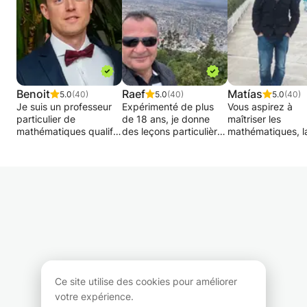
Benoit
Raef
Matías
5.0
(40)
5.0
(40)
5.0
(40)
Je suis un professeur
Expérimenté de plus
Vous aspirez à
particulier de
de 18 ans, je donne
maîtriser les
mathématiques qualifié
des leçons particulières
mathématiques, l
et expérimenté.
de Mathématiques -
physique et l'ingé
Diplômé de l'Université
Analyse - Matrices -
à un niveau
libre de Bruxelles en
Statistiques - Algèbre -
universitaire ? Vo
2011, j'ai débuté ma
Géométrie- Physique -
voulez dépasser 
carrière en dispensant
Chimie - Biologie et
limites et excelle
des cours de
Géologie aux élèves de
ces domaines
remédiations dans
programme français
exigeants ? Ne
différentes écoles de
(aefe) de Terminales,
cherchez plus ! 
Bruxelles. Je me suis
Bac, 1ère, Seconde,
cours particuliers
ensuite spécialisé dans
Brevet ou international
mesure sont là po
le soutien scolaire
des lycées en Australie
vous.
individuel en suivant
(en anglais), concours
Ce site utilise des cookies pour améliorer
une formation
et classes
Pourquoi choisir 
votre expérience.
pédagogique de la
préparatoires
cours ?