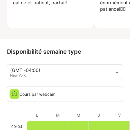
calme et patient, parfait!
énormément 
patience!👍🏻
Disponibilité semaine type
(GMT -04:00)
New York
Cours par webcam
L
M
M
J
V
00-04