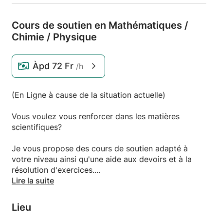
Cours de soutien en Mathématiques /
Chimie /
Physique
Àpd
72 Fr
/h
(En Ligne à cause de la situation actuelle)
Vous voulez vous renforcer dans les matières
scientifiques?
Je vous propose des cours de soutien adapté à
votre niveau ainsi qu'une aide aux devoirs et à la
résolution d'exercices.
Pour un cours plus axé sur la préparation d'un
Lire la suite
examen à venir, je vous propose de revoir les points
clés du sujet et de vous fournir des exercices
Lieu
supplémentaires que l'on corrigera ensemble.