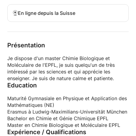
En ligne depuis la Suisse
Vous avez toujours eu des problèmes avec les
sciences? On vous a fait croire que les sciences
étaient "obscures" et qu'elles n'étaient pas faites
pour vous?
Présentation
Je vous montrerai que cela est faux et vous aiderai
à développer votre intuition scientifique dans un
Je dispose d'un master Chimie Biologique et
cours qui privilégiera la compréhension à
Moléculaire de l'EPFL, je suis quelqu'un de très
l'apprentissage par coeur. (Preuves, exemples ect.)
intéressé par les sciences et qui apprécie les
enseigner. Je suis de nature calme et patiente.
Education
Maturité Gymnasiale en Physique et Application des
Mathématiques (NE)
Erasmus à Ludwig-Maximilians-Universität München
Bachelor en Chimie et Génie Chimique EPFL
Master en Chimie Biologique et Moléculaire EPFL
Expérience / Qualifications