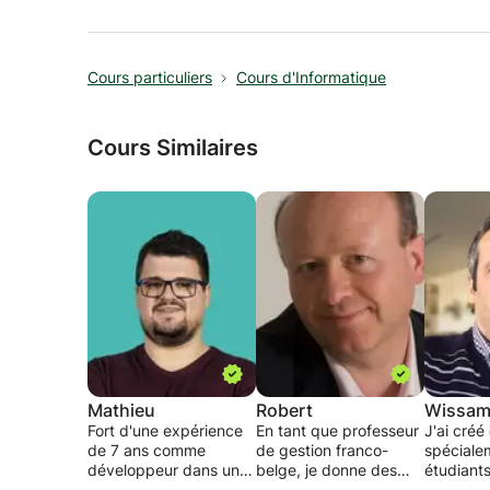
Cours particuliers
Cours d'Informatique
Cours Similaires
Mathieu
Robert
Wissa
Fort d'une expérience
En tant que professeur
J'ai créé
de 7 ans comme
de gestion franco-
spéciale
développeur dans une
belge, je donne des
étudiant
Factory, je développe
cours d'Excel avec
des diffi