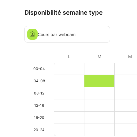
Disponibilité semaine type
Cours par webcam
L
M
M
00-04
04-08
08-12
12-16
16-20
20-24