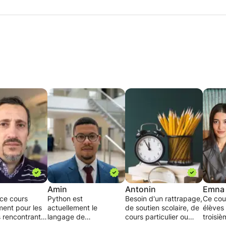
m
Amin
Antonin
Emna
 ce cours
Python est
Besoin d'un rattrapage,
Ce cou
ment pour les
actuellement le
de soutien scolaire, de
élèves 
s rencontrant
langage de
cours particulier ou
troisi
cultés à
programmation le plus
d'une aide aux devoirs
second