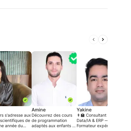
Amine
Yakine
Vin
rs s'adresse aux
Découvrez des cours
👨‍🏫 Consultant
Fort
scientifiques de
de programmation
Data/IA & ERP —
ans 
ème année du
adaptés aux enfants !
Formateur expérimenté
l'en
aire et du
Avec une approche
(10+ ans) | Maths,
l'inf