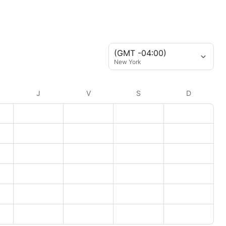
(GMT -04:00)
New York
J
V
S
D