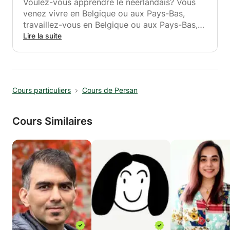
Voulez-vous apprendre le néerlandais? Vous
venez vivre en Belgique ou aux Pays-Bas,
travaillez-vous en Belgique ou aux Pays-Bas,
...?
Lire la suite
Parlez-vous déjà le néerlandais, mais
souhaitez-vous perfectionner votre
néerlandais?
Voulez-vous mettre en pratique ce que vous
Cours particuliers
Cours de Persan
avez appris?
Je peux vous aider!
Assurez-vous de nous contacter!
Cours Similaires