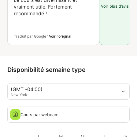
Le cours est divertissant et
Voir plus d’avis
vraiment utile. Fortement
recommandé !
Traduit par Google :
Voir l'original
Disponibilité semaine type
(GMT -04:00)
New York
Cours par webcam
L
M
M
J
V