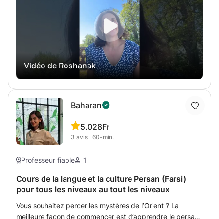
académique, nous le ferons en utilisant un manuel adapté.
- vous avez déjà les bases et souhaitez approfondir vos
connaissances, nous pouvons le faire à travers la
littérature et la poésie persanes. N'hésitez pas à me
contacter pour toutes questions
Vidéo de Roshanak
Baharan
5.0
28Fr
3
avis
60-min.
Professeur fiable
1
Cours de la langue et la culture Persan (Farsi)
pour tous les niveaux au tout les niveaux
Vous souhaitez percer les mystères de l’Orient ? La
meilleure façon de commencer est d’apprendre le persan