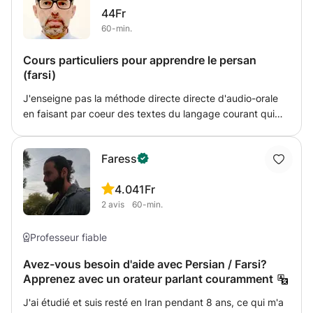
44Fr
parce que j'aime leur accent quand ils parlent et je peux
60-min.
aussi communiquer avec des gens d'autres pays et parler
de notre culture, de nos aliments, etc. La plupart d'entre
Cours particuliers pour apprendre le persan
eux sont mes amis maintenant, j'a hâte de vous voir et de
(farsi)
trouver de nouveaux amis. J'attends sincèrement votre
message !
J'enseigne pas la méthode directe directe d'audio-orale
en faisant par coeur des textes du langage courant qui
comportent les éléments culturels dont la compréhension
est indispensable à l'apprentissage de la langue. Par la
Faress
même occasion, nous travaillons à chaque séance une
poésie de la langue là aussi indispensable à la
4.0
41Fr
compréhension des métaphores des conversation
2
avis
60-min.
quotidiennes.
Professeur fiable
Avez-vous besoin d'aide avec Persian / Farsi?
Apprenez avec un orateur parlant couramment
J'ai étudié et suis resté en Iran pendant 8 ans, ce qui m'a