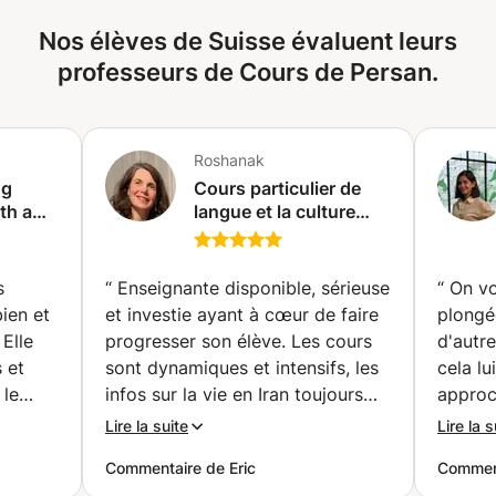
l'écriture et le parler, ou juste le parler suivant la
Nos élèves de Suisse évaluent leurs
transcription conçue à cet effet.
professeurs de Cours de Persan.
Roshanak
ng
Cours particulier de
th a
langue et la culture
Persanes(Farsi)
(Asnières-sur-Seine)
s
“
Enseignante disponible, sérieuse
“
On vo
bien et
et investie ayant à cœur de faire
plongé
Elle
progresser son élève. Les cours
d'autr
 et
sont dynamiques et intensifs, les
cela l
 le
infos sur la vie en Iran toujours
approc
tiel.
intéressantes. Un professeur à
avec s
Lire la suite
Lire la s
s bases
recommander.
”
Commentaire de Eric
Comment
ture.