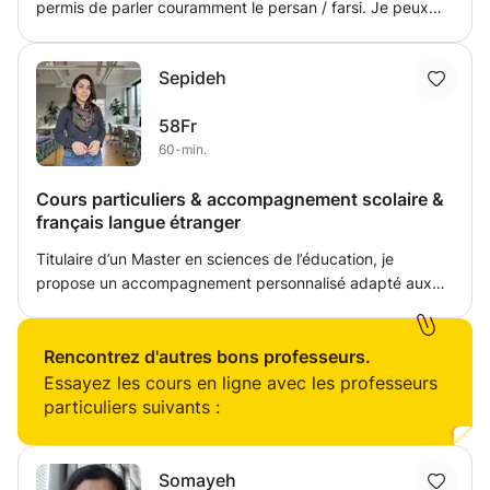
permis de parler couramment le persan / farsi. Je peux
vous enseigner la langue persane / farsi à partir de zéro et
je peux également vous aider avec la littérature persane.
Sepideh
Les cours peuvent être donnés à l'extérieur ou chez
l'élève.
58Fr
60-min.
Cours particuliers & accompagnement scolaire &
français langue étranger
Titulaire d’un Master en sciences de l’éducation, je
propose un accompagnement personnalisé adapté aux
besoins de chaque élève, du primaire jusqu’aux adultes.
👩‍🏫 Mon expérience : enseignement en école primaire
coaching de jeunes en préparation d’examens
Rencontrez d'autres bons professeurs.
accompagnement d’élèves allophones en français 🇫🇷
Essayez les cours en ligne avec les professeurs
soutien spécialisé pour élèves avec TDAH et profils HPI
particuliers suivants :
📚 Domaines d’intervention : aide aux devoirs et
consolidation des bases français (grammaire, expression
écrite et orale) méthodes de travail et organisation
Somayeh