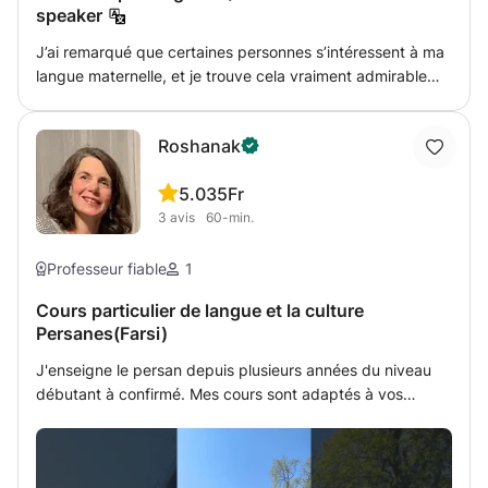
speaker
J’ai remarqué que certaines personnes s’intéressent à ma
langue maternelle, et je trouve cela vraiment admirable
d’avoir le courage de l’apprendre, car c’est une langue à la
fois difficile et magnifique. Je serai plus que ravie de vous
Roshanak
aider si vous souhaitez pratiquer le Farsi ! Lors de chaque
séance, nous essaierons de discuter de sujets du
5.0
35Fr
quotidien afin d’apprendre la langue de manière pratique
3
avis
60-min.
et utile. La méthode sera axée sur le farsi conversationnel,
avec l’appui d’un livre de support.
Professeur fiable
1
Cours particulier de langue et la culture
Persanes(Farsi)
J'enseigne le persan depuis plusieurs années du niveau
débutant à confirmé. Mes cours sont adaptés à vos
demandes et à vos besoins. - vous souhaitez simplement
comprendre et communiquer en persan, j'ai une méthode
rapide. - vous souhaitez apprendre de façon plus