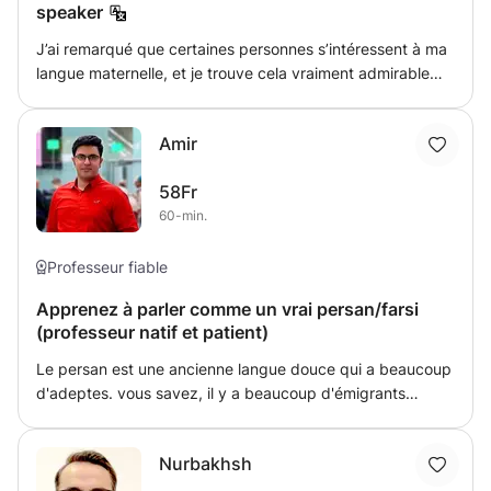
speaker
J’ai remarqué que certaines personnes s’intéressent à ma
langue maternelle, et je trouve cela vraiment admirable
d’avoir le courage de l’apprendre, car c’est une langue à la
fois difficile et magnifique. Je serai plus que ravie de vous
Amir
aider si vous souhaitez pratiquer le Farsi ! Lors de chaque
séance, nous essaierons de discuter de sujets du
58Fr
quotidien afin d’apprendre la langue de manière pratique
60-min.
et utile. La méthode sera axée sur le farsi conversationnel,
avec l’appui d’un livre de support.
Professeur fiable
Apprenez à parler comme un vrai persan/farsi
(professeur natif et patient)
Le persan est une ancienne langue douce qui a beaucoup
d'adeptes. vous savez, il y a beaucoup d'émigrants
iraniens partout dans le monde et la plupart du temps,
mes apprenants en langues sont leurs familles comme
Nurbakhsh
leurs enfants, leur femme, leur mari et même leurs amis.
C'est tellement excitant pour moi d'enseigner le persan