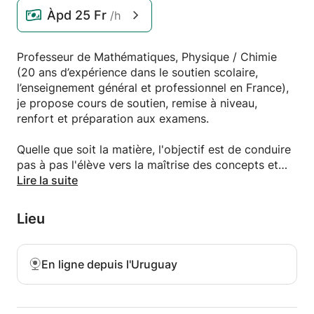
Àpd
25 Fr
/h
Professeur de Mathématiques, Physique / Chimie
(20 ans d’expérience dans le soutien scolaire,
l’enseignement général et professionnel en France),
je propose cours de soutien, remise à niveau,
renfort et préparation aux examens.
Quelle que soit la matière, l'objectif est de conduire
pas à pas l'élève vers la maîtrise des concepts et
des méthodes et vers l'autonomie dans son
Lire la suite
apprentissage. Pour cela, pas de méthode miracle et
universelle. Un premier rendez-vous permet de
Lieu
repérer les principales difficultés de l'élève et ainsi
d’individualiser son accompagnement.
En ligne depuis l'Uruguay
Chaque cours fonctionne ensuite en deux temps :
1) un échange sur ce qui a été vu en classe pour
assurer la compréhension des leçons (qui seront