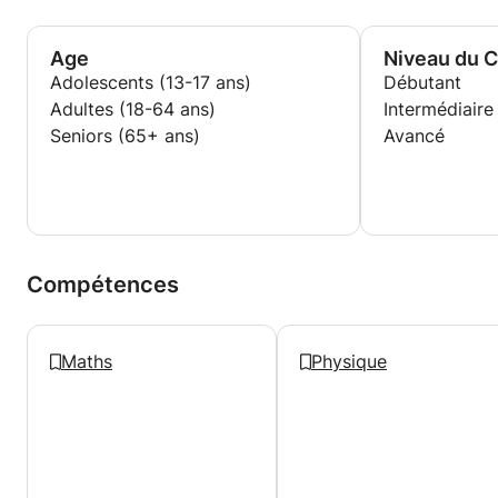
revues sous un autre angle si nécessaire) ;
2) des exercices de difficulté croissante -
applications directes de la leçon, puis problèmes
Age
Niveau du 
plus complexes -, suivis d'une correction détaillée et
Adolescents (13-17 ans)
Débutant
adaptée aux besoins de chacun.
Adultes (18-64 ans)
Intermédiaire
Des cours spécifiquement orientés vers les examens
Seniors (65+ ans)
Avancé
et concours (brevet, bac ou supérieur) sont
également proposés.
Compétences
Maths
Physique