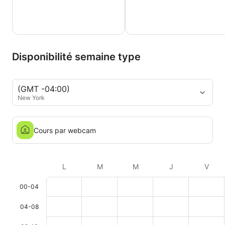
Disponibilité semaine type
(GMT -04:00)
New York
Cours par webcam
L
M
M
J
V
00-04
04-08