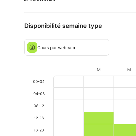
Disponibilité semaine type
Cours par webcam
L
M
M
00-04
04-08
08-12
12-16
16-20