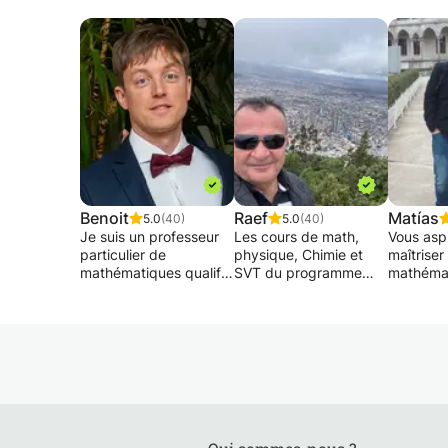
Benoit
Raef
Matías
5.0
(40)
5.0
(40)
Je suis un professeur
Les cours de math,
Vous asp
particulier de
physique, Chimie et
maîtriser 
mathématiques qualifié
SVT du programme
mathémat
et expérimenté.
suisse de Maturité et
physique 
Diplômé de l'Université
Gymnase ou
à un niv
libre de Bruxelles en
programmes français
universit
2011, j'ai débuté ma
se font par des
voulez d
carrière en dispensant
explications soit
limites e
des cours de
approfondies soit par
ces doma
remédiations dans
un parcours rapide et
exigeant
différentes écoles de
résumé de besoin
cherchez
Bruxelles. Je me suis
essentiel selon le cas
cours par