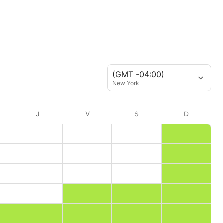
(GMT -04:00)
New York
J
V
S
D