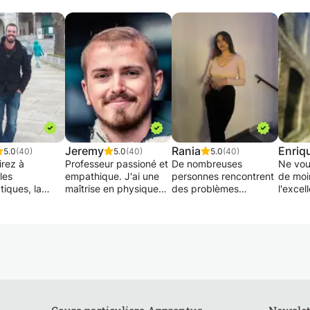
Jeremy
Rania
Enriq
5.0
(40)
5.0
(40)
5.0
(40)
irez à
Professeur passioné et
De nombreuses
Ne vou
les
empathique. J'ai une
personnes rencontrent
de moi
iques, la
maîtrise en physique
des problèmes
l'excel
et l'ingénierie
avec distinction de
lorsqu'elles étudient
Je suis
eau
l'Université de
des matières
aérospa
aire ? Vous
Leicester (une des 5
scientifiques, donc si
d'un m
épasser vos
meilleures universités
vous en faites partie et
physiq
t exceller dans
de physique au
avez besoin d'une
titulai
ines
Royaume-Uni selon
petite ou d'une grande
en phy
s ? Ne
The Guardian) et un
aide, je suis là pour
comput
 plus ! Nos
diplôme - français - de
vous aider à faire face
l'Unive
ticuliers sur
l'École Européenne De
à tout obstacle que
Cambri