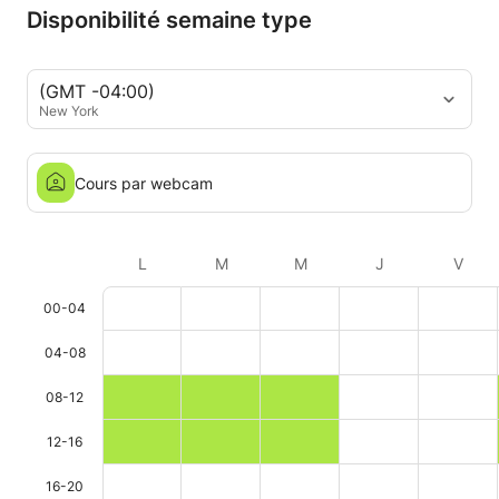
Disponibilité semaine type
(GMT -04:00)
New York
Cours par webcam
L
M
M
J
V
00-04
04-08
08-12
12-16
16-20