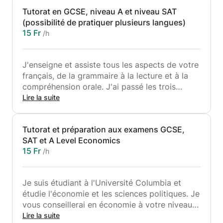
Tutorat en GCSE, niveau A et niveau SAT
(possibilité de pratiquer plusieurs langues)
15 Fr
/h
J'enseigne et assiste tous les aspects de votre
français, de la grammaire à la lecture et à la
compréhension orale. J'ai passé les trois
examens et je les connais bien. J'enseigne
Lire la suite
également quelques autres matières, alors
vérifiez si je vous propose quelque chose
Tutorat et préparation aux examens GCSE,
d'autre qui vous intéresse.
SAT et A Level Economics
15 Fr
/h
Je suis étudiant à l'Université Columbia et
étudie l'économie et les sciences politiques. Je
vous conseillerai en économie à votre niveau
requis. J'ai passé ces examens moi-même et je
Lire la suite