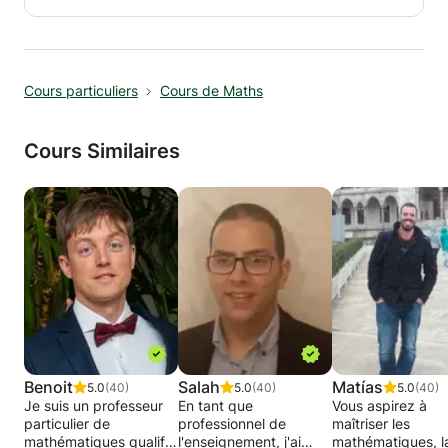
les connais bien. Je pourrai vous préparer à
ces examens et acquérir une connaissance
profonde et authentique de l'économie.
Cours particuliers
Cours de Maths
Cours Similaires
Benoit
Salah
Matías
5.0
(40)
5.0
(40)
5.0
(40)
Je suis un professeur
En tant que
Vous aspirez à
particulier de
professionnel de
maîtriser les
mathématiques qualifié
l'enseignement, j'ai
mathématiques, l