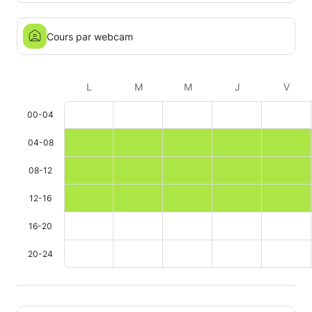
Cours par webcam
L
M
M
J
V
00-04
04-08
08-12
12-16
16-20
20-24