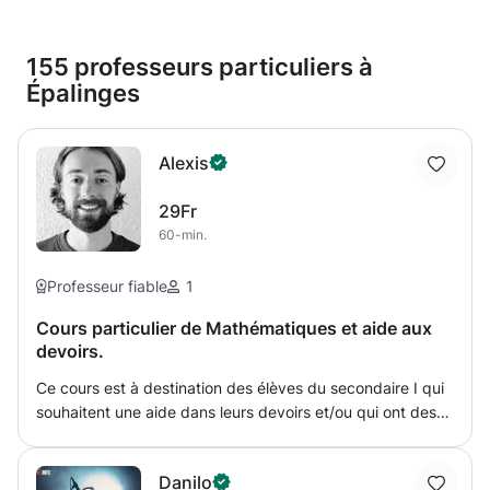
155 professeurs particuliers à
Épalinges
Alexis
29Fr
60-min.
Professeur fiable
1
Cours particulier de Mathématiques et aide aux
devoirs.
Ce cours est à destination des élèves du secondaire I qui
souhaitent une aide dans leurs devoirs et/ou qui ont des
difficultés en mathématiques. Diplômé d'un bachelor de
psychologie, et doté d'une aisance en mathématiques,
Danilo
mon but est de faire progresser l'élève et le rendre plus