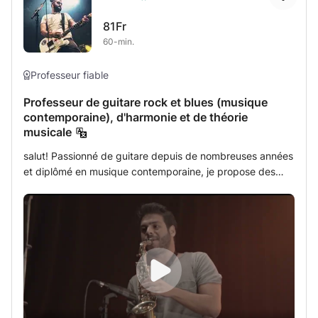
confiant en ses capacités. J'aime transmettre et j'ai de
81Fr
l'expérience dans l'accompagnement éducatif des
60-min.
adolescents et le soutien scolaire.
Professeur fiable
Professeur de guitare rock et blues (musique
contemporaine), d'harmonie et de théorie
musicale
salut! Passionné de guitare depuis de nombreuses années
et diplômé en musique contemporaine, je propose des
cours personnalisés de guitare électrique et acoustique,
ainsi que d'harmonie et de théorie musicale. Mon
approche se veut simple, ludique et complète. Que vous
soyez débutant ou musicien confirmé souhaitant
approfondir vos connaissances, je m'adapte à votre
rythme et à vos goûts musicaux (rock, blues, hard rock,
pop, etc.). Le programme comprend : Apprendre les
chansons que vous aimez dès les premières leçons.
Maîtriser les techniques fondamentales (accords, rythme,