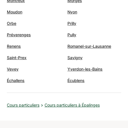
Montreux
Morges
Moudon
Nyon
Orbe
Prilly
Préverenges
Pully
Renens
Romanel-sur-Lausanne
Saint-Prex
Savigny
Vevey
Yverdon-les-Bains
Échallens
Écublens
Cours particuliers
Cours particuliers à Épalinges