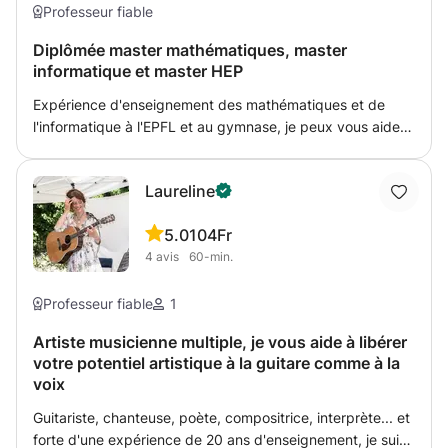
patience. L’objectif est que l’élève comprenne vraiment,
Professeur fiable
pas juste qu’il retienne par cœur. Disponible cet été et
Diplômée master mathématiques, master
flexible sur les horaires. N’hésitez pas à me contacter
informatique et master HEP
pour discuter des besoins spécifiques de votre enfant.
Expérience d'enseignement des mathématiques et de
l'informatique à l'EPFL et au gymnase, je peux vous aider
au niveau pré-gymnasial et gymnasial. J'ai enseigné les
maths standards et les maths renforcés au gymnase ainsi
Laureline
que l'analyse en première année de l'EPFL.
5.0
104Fr
4
avis
60-min.
Professeur fiable
1
Artiste musicienne multiple, je vous aide à libérer
votre potentiel artistique à la guitare comme à la
voix
Guitariste, chanteuse, poète, compositrice, interprète... et
forte d'une expérience de 20 ans d'enseignement, je suis