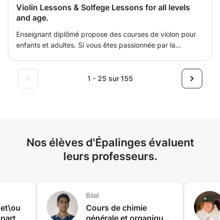
Violin Lessons & Solfege Lessons for all levels
and age.
Enseignant diplômé propose des courses de violon pour
enfants et adultes. Si vous êtes passionnée par la
musique je peux vous aider à apprendre jouer sur un de
plus beau instrument musical. C'est aussi une bonne
activité pour votre enfant, ça lui permettra de connaitre la
1 - 25 sur 155
musique classique, de passée des moments agréables et
surement ça va lui aider dans la vie future, parce que la
musique en général fait une partie intégrale de notre vie.
Nos élèves d'Épalinges évaluent
leurs professeurs.
Bilal
 et\ou
Cours de chimie
 part
générale et organique