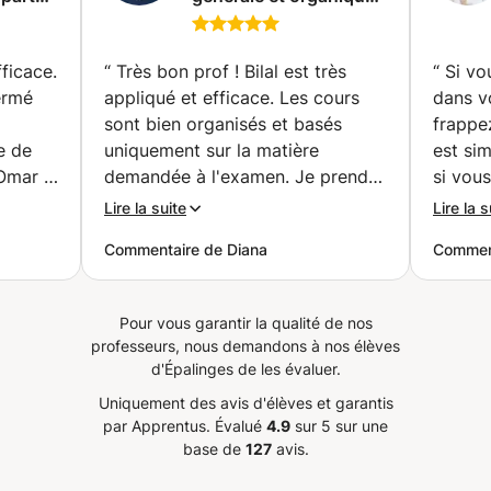
iplômé
(Niveau Universitaire)
ne)
(Lausanne)
ficace.
“
Très bon prof ! Bilal est très
“
Si vo
ermé
appliqué et efficace. Les cours
dans v
sont bien organisés et basés
frappe
e de
uniquement sur la matière
est sim
mar il
demandée à l'examen. Je prends
si vou
vec
des cours de chimie niveau
photo 
Lire la suite
Lire la s
lus de
universitaire et Bilal prend
réfléc
Commentaire de Diana
Comment
d'abord le temps de revoir la
Marco 
t pas
théorie (si besoin) avant de
photos
ercices
donner quelques exemples et
labo.. 
Pour vous garantir la qualité de nos
exercices. Il connait parfaitement
Z. Un 
professeurs, nous demandons à nos élèves
 en
son sujet donc parvient à
conseil
d'Épalinges de les évaluer.
epts
l'expliquer clairement et donner
Franci
Uniquement des avis d'élèves et garantis
ompris.
plusieurs trucs et astuces à ses
par Apprentus.
Évalué
4.9
sur 5 sur une
a
élèves.
”
base de
127
avis.
ation