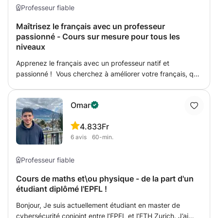
Professeur fiable
Maîtrisez le français avec un professeur
passionné - Cours sur mesure pour tous les
niveaux
Apprenez le français avec un professeur natif et
passionné ! Vous cherchez à améliorer votre français, que
ce soit en tant que débutant, intermédiaire, ou avancé ?
Je suis là pour vous aider à atteindre vos objectifs
Omar
linguistiques ! Je m'appelle Assil, et j'ai grandi à
Lausanne, en Suisse, où le français est ma langue
4.8
33Fr
maternelle. Depuis l'âge de 15 ans, je pratique l'écriture
6
avis
60-min.
quotidienne, ce qui m'a permis d'affiner mon expertise
linguistique. Grâce à ma maîtrise parfaite de la langue
française et à mon approche pédagogique, je vous
Professeur fiable
propose des cours personnalisés qui s'adaptent à votre
Cours de maths et\ou physique - de la part d'un
niveau et à vos besoins spécifiques. Ce que je propose :
étudiant diplômé l'EPFL !
Cours pour débutants : Posez les bases solides de la
langue française en apprenant à parler, lire et écrire avec
Bonjour, Je suis actuellement étudiant en master de
assurance. Cours pour niveaux intermédiaires : Renforcez
cybersécurité conjoint entre l’EPFL et l’ETH Zurich. J’ai