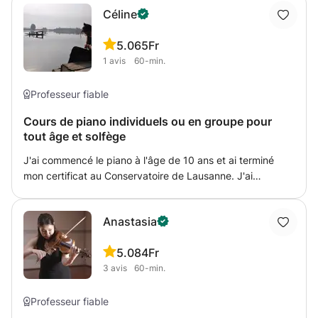
Céline
étudiants pour leurs mémoires et projets de recherche.
Assister les étudiants lors de la préparation et de la
5.0
65Fr
présentation des études de cas, coaching et diverses
1
avis
60-min.
tâches administratives liées aux activités d’enseignement
Professeur fiable
Cours de piano individuels ou en groupe pour
tout âge et solfège
J'ai commencé le piano à l'âge de 10 ans et ai terminé
mon certificat au Conservatoire de Lausanne. J'ai
beaucoup d'expérience avec les enfants, ayant donné
beaucoup de cours d'appui pour l'école et pour des cours
Anastasia
de solfège. J'ai également enseigné durant deux ans dans
une école de musique.
5.0
84Fr
3
avis
60-min.
Professeur fiable