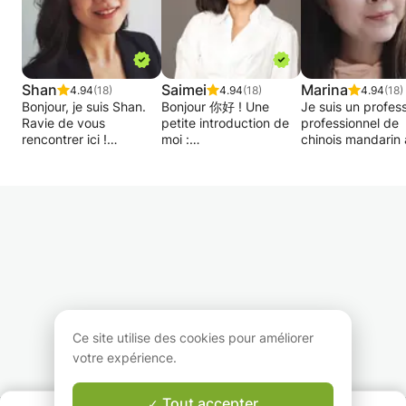
Shan
Saimei
Marina
4.94
(18)
4.94
(18)
4.94
(18)
Bonjour, je suis Shan.
Bonjour 你好 ! Une
Je suis un profes
Ravie de vous
petite introduction de
professionnel de
rencontrer ici !
moi :
chinois mandarin 
plein temps du n
Je suis née et j'ai
1) Je suis diplômée de
la Chine, d'où vien
grandi en Chine. Je
Bachelor à Ecole
mandarin.
suis arrivée aux Pays-
Hôtelière de Lausanne,
J'enseigne depui
Bas en 2014 et j'ai
je travaille maintenant
environ 10 ans en
travaillé comme
pour une organisation
que professeur. J
enseignante à
internationale à
propre école et 
l'Université d'Utrecht
Lausanne.
propre site Web 
puis à l'Université
2) Ayant vécu 17 ans
étudier le chinois
Erasmus. Je suis
en Chine, je maîtrise
des élèves va de 
spécialisée dans
parfaitement le Chinois.
l'âge adulte. Ils
l'enseignement du
De plus, je possède
viennent du mon
Ce site utilise des cookies pour améliorer
mandarin aux
plus de 5 ans d’années
entier. Vous pouv
votre expérience.
débutants comme aux
d’expérience dans
étudier avec moi 
étudiants avancés.
l’enseignement du
ligne / venez à m
Que vous prépariez
chinois, l’anglais ainsi
bureau / Cours à
Tout accepter