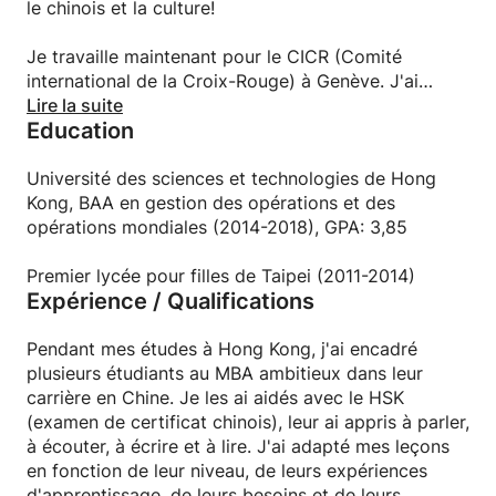
le chinois et la culture!
pour motiver votre apprentissage.
Je travaille maintenant pour le CICR (Comité
Es-tu motivé? Faisons un essai et faites-vous
international de la Croix-Rouge) à Genève. J'ai
connaître au monde en tant que locuteur chinois!
récemment terminé mon diplôme BBA en commerce
Lire la suite
Education
mondial à Hong Kong. Je voyage à travers le monde
depuis 18 ans: Grande Chine, Europe, Inde et
Moyen-Orient et j'ai un esprit plutôt ouvert.
Université des sciences et technologies de Hong
Kong, BAA en gestion des opérations et des
J'ai toujours été passionné par l'enseignement des
opérations mondiales (2014-2018), GPA: 3,85
langues car je trouve très satisfaisant d'aider mes
élèves à comprendre la logique et l'implication
Premier lycée pour filles de Taipei (2011-2014)
Expérience / Qualifications
culturelle derrière une expression.
Pendant mes études à Hong Kong, j'ai encadré
plusieurs étudiants au MBA ambitieux dans leur
carrière en Chine. Je les ai aidés avec le HSK
(examen de certificat chinois), leur ai appris à parler,
à écouter, à écrire et à lire. J'ai adapté mes leçons
en fonction de leur niveau, de leurs expériences
d'apprentissage, de leurs besoins et de leurs