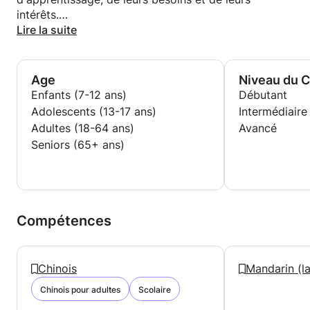
intérêts.
Lire la suite
J'ai également aidé un élève du secondaire
américain à écrire et à s'exprimer en chinois. J'ai
mélangé lecture d'article, dictée, visionnage de
Age
Niveau du 
vidéos dans mon enseignement et mon élève a
Enfants (7-12 ans)
Débutant
trouvé cela très amusant!
Adolescents (13-17 ans)
Intermédiaire
Adultes (18-64 ans)
Avancé
Seniors (65+ ans)
Compétences
Chinois
Mandarin (l
Chinois pour adultes
Scolaire