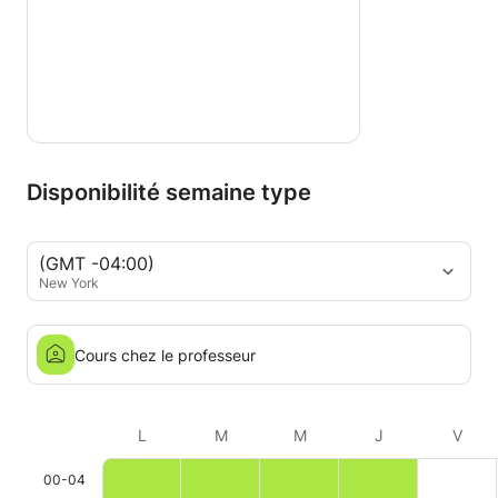
Disponibilité semaine type
(GMT -04:00)
New York
Cours chez le professeur
L
M
M
J
V
00-04