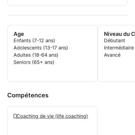
performance), au British & Irish Institute of Modern
Music (BIMM), Londres.
• Diploma in Popular Music Performance (chant et
performance), BIMM, Londres.
• Co-fondatrice et co-manager du duo auteur-
Age
Niveau du 
compositeur-interprète folk Marzella, créé en 2009.
Enfants (7-12 ans)
Débutant
Instruments : guitare, voix et clavier. Concerts en
Suisse et en Europe. Sortie d’un album en 2015, puis
Adolescents (13-17 ans)
Intermédiaire
d'un EP 4 titres, "Seasons of Life », en mai 2019.
Adultes (18-64 ans)
Avancé
Seniors (65+ ans)
Compétences
Coaching de vie (life coaching)