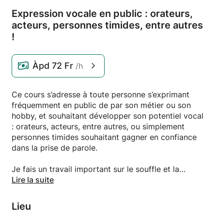
Expression vocale en public : orateurs,
acteurs,
personnes timides,
entre autres
!
Àpd
72 Fr
/h
Ce cours s’adresse à toute personne s’exprimant
fréquemment en public de par son métier ou son
hobby, et souhaitant développer son potentiel vocal
: orateurs, acteurs, entre autres, ou simplement
personnes timides souhaitant gagner en confiance
dans la prise de parole.
Je fais un travail important sur le souffle et la
posture (aspects primordiaux pour accéder à la
Lire la suite
voix) avec la méthode de « Coordination
Respiratoire MDH »*, qui a été pour moi une
Lieu
révélation quand j’ai pu voir les changements