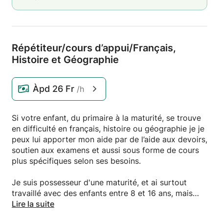
Répétiteur/
cours d’appui/
Français,
Histoire et Géographie
Àpd
26 Fr
/h
Si votre enfant, du primaire à la maturité, se trouve
en difficulté en français, histoire ou géographie je je
peux lui apporter mon aide par de l’aide aux devoirs,
soutien aux examens et aussi sous forme de cours
plus spécifiques selon ses besoins.
Je suis possesseur d'une maturité, et ai surtout
travaillé avec des enfants entre 8 et 16 ans, mais
aussi avec de jeunes adultes désirant passer des
Lire la suite
examens d’entrée à l’université.