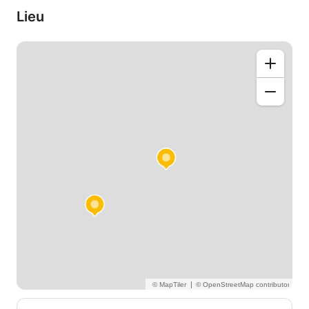
Lieu
Je travaille surtout sur le long terme essayant
d'apporter un soutien continu au cours de l'année
pour garantir la réussite de mes élèves dans les
matières que j’enseigne et aussi leur transmettre la
passion que je porte à ces trois matières.
Je suis à votre disposition si vous désirez plus
d’informations.
|