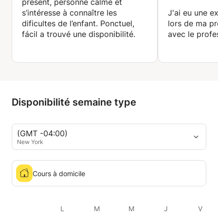
présent, personne calme et
s’intéresse à connaître les
J'ai eu une e
dificultes de l’enfant. Ponctuel,
lors de ma p
fácil a trouvé une disponibilité.
avec le profe
Ponctuel, à l'
J'espère pouv
d'excellents r
cours. Saluta
Disponibilité semaine type
(GMT -04:00)
New York
Cours à domicile
L
M
M
J
V