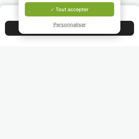
personnalisés, a
à votre niveau et
Tout accepter
QUI SOMMES-NOUS ?
objectifs. Nous
Garantie Le-Bon-Prof
pouvons travailler
Personnaliser
conversation, la
Contacter Mathieu
grammaire, la
compréhension or
4.9
44 399
étoiles
avis
écrite, ou simple
prendre plaisir à
apprendre tout e
Lisez nos avis
découvrant la cul
les coutumes et l
expressions
RETROUVEZ-NOUS
espagnoles. ✨Qu
propose-t-on ?
INVITEZ VOS AMIS
✅ Cours en ligne 
présentiel, selon 
COURS PARTICULIERS DANS VOTRE PAYS :
préférences.
✅ Un environnem
TROUVER UN PROF PARTICULIER DANS VOTRE VILLE :
détendu, dynami
motivant.
✅ Du matériel et 
ressources culture
adaptés (musique
cinéma, gastrono