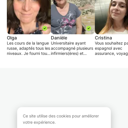
Olga
Danièle
Cristina
Les cours de la langue
Universitaire ayant
Vous souhaitez pa
russe, adaptés tous les
accompagné plusieurs
espagnol avec
niveaux. Je fourni tout
infirmiers(ères) et
assurance, voyag
le matériel nécessaire.
médecins assistants
Espagne et
Vous allez comprendre
dans l'amélioration de
comprendre son
la structure de la
leur français
de vie, sa cuisine
langue russe. Nous
professionnel ou pour
ses joies de vivre
allons étudier la
l'examen B2 demandé
cours sont
culture, la littérature
par la Croix Rouge
spécialement co
russe, en faisant des
propose un cours très
pour les Suisses 
voyages virtuels en
complet (5 modules
souhaitent appre
Russie. Je vous ferai
selon vos besoins).
un espagnol
découvrir la Russie et
Vidéos de pratique
authentique, natur
son peuple.
disponibles.
utile au quotidien
Les cours peuvent être
suis professeur
Ce site utilise des cookies pour améliorer
données en ligne -
d'espagnol et pr
votre expérience.
Zoom ou Skype.
des cours