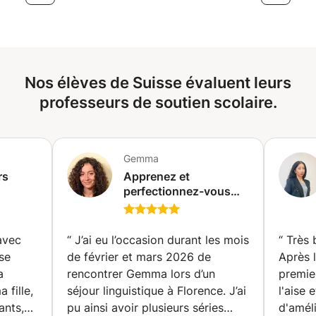
Nos élèves de Suisse évaluent leurs
professeurs de soutien scolaire.
Gemma
rs
Apprenez et
perfectionnez-vous
plômée
pour parler italien avec
un vrai florentin (Paris)
avec
“
J’ai eu l’occasion durant les mois
“
Très 
se
de février et mars 2026 de
Après 
a
rencontrer Gemma lors d’un
premie
 fille,
séjour linguistique à Florence. J’ai
l'aise 
ants,
pu ainsi avoir plusieurs séries
d'améli