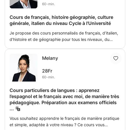
60-min.
et aux besoins de chaque élève.
Cours de français, histoire géographie, culture
générale, italien du niveau Cycle à l'Université
Je propose des cours personnalisés de français, d’italien,
d’histoire et de géographie pour tous les niveaux, du
scolaire à l’université, ainsi que pour les adultes souhaitant
se perfectionner. Chaque séance est adaptée aux
Melany
objectifs de l’élève : remise à niveau, préparation aux
examens, amélioration de l’expression orale et écrite,
28Fr
approfondissement culturel ou apprentissage d’une
60-min.
langue. Ma méthode repose sur des explications claires,
des exercices progressifs, l’analyse de documents et des
Cours particuliers de langues : apprenez
échanges interactifs. Enseignant diplômé et expérimenté,
l’espagnol et le français avec moi, de manière très
je privilégie une pédagogie bienveillante, rigoureuse et
pédagogique. Préparation aux examens officiels
dynamique, permettant à chacun de progresser avec
...
confiance et autonomie.
Vous souhaitez apprendre le français de manière pratique
et simple, adaptée à votre niveau ? Ce cours vous