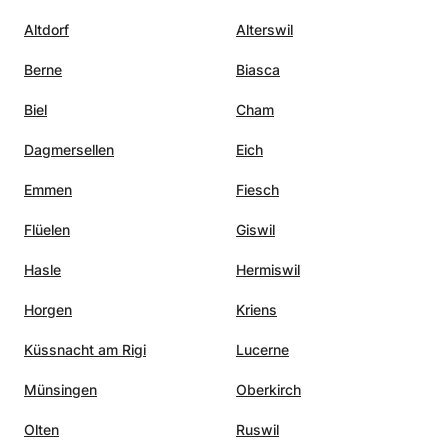
ès
Altdorf
Alterswil
s Inès a
Berne
Biasca
ns
Biel
Cham
de
e suite
Dagmersellen
Eich
 tout
Emmen
Fiesch
Flüelen
Giswil
Hasle
Hermiswil
Horgen
Kriens
Küssnacht am Rigi
Lucerne
Münsingen
Oberkirch
Olten
Ruswil