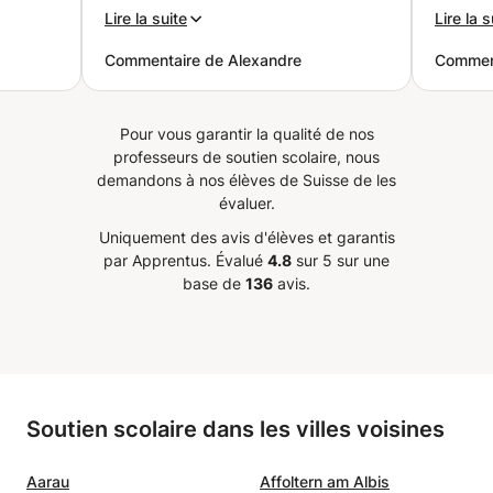
é, son
d’échanges avec Gemma pour
avec p
Lire la suite
Lire la s
es
améliorer ma conversation en
me réj
Commentaire de Alexandre
Commen
la
italien. Je ne peux que
apprend
 aussi
recommander Gemma qui m’est
sur la
apparue comme une
Pour vous garantir la qualité de nos
 mois
professionnelle sérieuse, faisant
professeurs de soutien scolaire, nous
preuve de pédagogie et de
demandons à nos élèves de Suisse de les
 que
patience face à mes
évaluer.
re.
balbutiements. Nos échanges ont
Uniquement des avis d'élèves et garantis
s
toujours été de qualité,
par Apprentus.
Évalué
4.8
sur 5 sur une
tes en
mélangeant plaisir de la
base de
136
avis.
a
conversation et apprentissage.
”
ue du
btenu
ers
Soutien scolaire dans les villes voisines
lors
sa
Aarau
Affoltern am Albis
ris