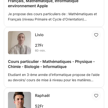
Français, Mathématique, Informatique
l’encadrement de jeunes, je peux accompagner les élèves
environnement Apple
avec méthode et bienveillance, que ce soit pour un suivi
régulier, la préparation d’un examen ou un besoin
Je propose des cours particuliers de : Mathématiques et
ponctuel.
Français (niveau Primaire et Cycle d’Orientation)
Informatique & Multimédia sur Mac (initiation, bureautique,
création de contenus, etc.) Cours adaptés, patients et
Livio
progressifs, à domicile ou en ligne. Motivé à faire
progresser vos enfants ? Contactez-moi pour plus
27Fr
d’informations !
60-min.
Cours particulier - Mathématiques - Physique -
Chimie - Biologie - Informatique
Etudiant en 3-ème année d'informatique propose de l'aide
au devoirs/ cours de mise à niveau pour les matières
scientifiques (Mathématiques, informatique, biologie,
physique chimie). Mon approche est de d'abord
Raphaël
comprendre les acquis de l'élève et solidifier les bases
avant d'avancer sur des concepts plus complexes. Je
52Fr
peux donner des devoirs où non, je m'adapte à la situation