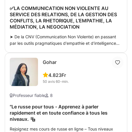
✅LA COMMUNICATION NON VIOLENTE AU
SERVICE DES RELATIONS, DE LA GESTION DES
CONFLITS, LA RHETORIQUE, L’EMPATHIE, LA
MÉDIATION, LA NEGOCIATION
➤ De la CNV (Communication Non Violente) en passant
par les outils pragmatiques d'empathie et d'intelligence
émotionnelle. Du domaine personnel au professionnel. De
la théorie à la pratique avec des simulations. Il s'agit de
Gohar
mettre en place des outils rationnels pour désamorcer les
conflits et entrer dans sa zone de confort / sécurité.
4.8
23Fr
Notamment des techniques simples qui permettent
50
avis
60-min.
d'améliorer ses relations intimes, personnelles,
professionnelles voir de résoudre et gérer des situations
violentes de façon harmonieuse, efficace et durable. ➤
Professeur fiable
8
En effet, l'objectif étant d'améliorer sa communication
"Le russe pour tous - Apprenez à parler
personnelle/professionnelle & surmonter les conflits qui en
rapidement et en toute confiance à tous les
découlent éventuellement. Alors, comment faire passer un
niveaux.
message clair, créer la différence ? ➤ Plus précisément,
les objectifs sont de : 0 .Comprendre et repérer les enjeux
Rejoignez mes cours de russe en ligne – Tous niveaux