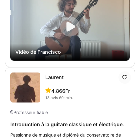
dans de nombreux styles de musique. Que vous soyez un
bonne posture, comment placer vos mains, et comment
débutant sérieux, ou que vous jouiez déjà et que vous
produire un son de qualité. - Découvrir la théorie musicale
souhaitiez continuer à vous développer et à progresser,
de manière à lire des partitions et à comprendre
ce sera un plaisir de vous enseigner!
l'harmonie. - Si vous êtes déjà avancé, nous travaillerons
sur des exercices pour améliorer votre vitesse et la qualité
de votre jeu, tout en gardant une approche détendue. -
Explorer différents styles de musique, que ce soit du rock,
Vidéo de Francisco
de la pop ou même de la musique classique, adaptés à
votre niveau, que vous soyez débutant ou avancé. En
plus, je peux vous donner des cours en français, en
anglais, en portugais, en italien ou en espagnol.
Laurent
4.8
66Fr
13
avis
60-min.
Professeur fiable
Introduction à la guitare classique et électrique.
Passionné de musique et diplômé du conservatoire de