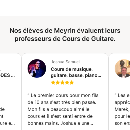
votre rythme et avec les styles de musique qui vous
plaisent. cours de 30 minutes, 45 minutes, 1 heure ou 1
h30 . contactez moi pour plus d'information...
Nos élèves de Meyrin évaluent leurs
professeurs de Cours de Guitare.
Joshua Samuel
,
Cours de musique,
ODES &
guitare, basse, piano,
T
batterie, ukulélé et
NE
solfège (Genève)
LE EN
“
Le premier cours pour mon fils
“
Les e
de 10 ans s'est très bien passé.
appréc
de
Mon fils a beaucoup aimé le
Marek,
nt
cours et il s'est senti entre de
pour l
eure est
bonnes mains. Joshua a une
son en