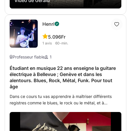
Vidéo de Gerald
final souhaité. La plupart des tubes sont joués sur 3-4
accords. Les cours se font soit chez vous soit à mon local
situé vers l’aéroport de Genève.
Henri
5.0
96Fr
1
avis
60-min.
Professeur fiable
1
Étudiant en musique 22 ans enseigne la guitare
électrique à Bellevue ; Genève et dans les
alentours. Blues, Rock, Métal, Funk. Pour tout
âge
Dans ce cours tu vas apprendre à maîtriser différents
registres comme le blues, le rock ou le métal, et à
développer ton propre style. Le cours comporte des
notions pratiques et théoriques dans la technique de jeu
et dans l’improvisation. (La théorie et le solfège sont
facultatifs) J'offre des cours à votre domicile, vous êtes