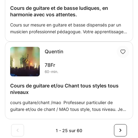
progresser efficacement et avec plaisir.
Cours de guitare et de basse ludiques, en
harmonie avec vos attentes.
Cours sur mesure en guitare et basse dispensés par un
musicien professionnel pédagogue. Votre apprentissage,
basé sur une approche ludique et efficace, vous conduira
à maîtriser le jeu et le langage musical. Réservez dès
Quentin
maintenant votre place.
78Fr
60-min.
Cours de guitare et/ou Chant tous styles tous
niveaux
cours guitare/chant /mao Professeur particulier de
guitare et/ou de chant / MAO tous style, tous niveau. Je
me déplace chez vous sur la région entre Lyon et Saint
Etienne, pour vous apprendre la guitare et/ou le chant.
Avec ou sans solfège, pas de limite d'age. Il n'est jamais
1 - 25 sur 60
trop tôt ou trop tard pour commencer ! ^^ Apprenez a