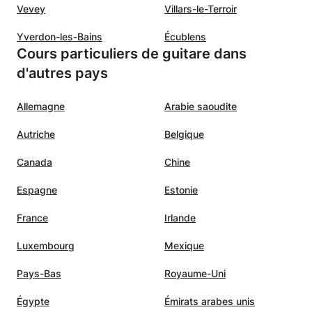
Vevey
Villars-le-Terroir
Yverdon-les-Bains
Écublens
Cours particuliers de guitare dans
d'autres pays
Allemagne
Arabie saoudite
Autriche
Belgique
Canada
Chine
Espagne
Estonie
France
Irlande
Luxembourg
Mexique
Pays-Bas
Royaume-Uni
Égypte
Émirats arabes unis