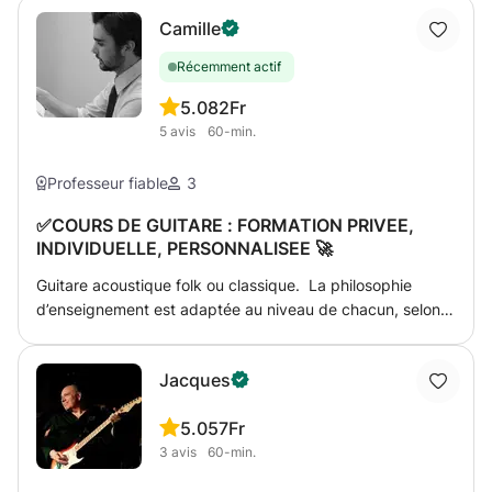
Camille
Récemment actif
5.0
82Fr
5
avis
60-min.
Professeur fiable
3
✅COURS DE GUITARE : FORMATION PRIVEE,
INDIVIDUELLE, PERSONNALISEE 🚀
Guitare acoustique folk ou classique. La philosophie
d’enseignement est adaptée au niveau de chacun, selon
le rythme de travail et la motivation. Par exemple, pour
les débutants : Technique du plectre ou des doigts,
Jacques
coordination et correction de la main droite et gauche.
Apprentissage des accords de base, thèmes simples,
5.0
57Fr
rythmiques simples, lecture de tablatures (...). Pour les
3
avis
60-min.
intermédiaires : développement de la rythmique,
construction des accords, écriture de tablatures, notions