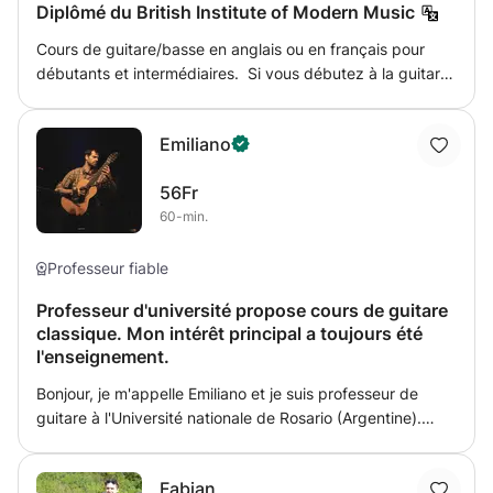
Diplômé du British Institute of Modern Music
Cours de guitare/basse en anglais ou en français pour
débutants et intermédiaires. Si vous débutez à la guitare
ou si vous avez simplement besoin d'améliorer votre jeu,
je serais ravi de vous aider à développer vos
Emiliano
compétences en apprenant des chansons et en travaillant
sur les techniques. J'adapterai toujours mon
56Fr
enseignement en fonction de vous et des objectifs que
60-min.
vous souhaitez atteindre. Mais surtout, je vous aiderai à
prendre confiance en vous en tant que guitariste/bassiste
afin que vous puissiez jouer confortablement avec
Professeur fiable
d'autres ! J'ai une approche détendue de l'enseignement
Professeur d'université propose cours de guitare
qui n'est pas trop formelle ou académique, je suis
classique. Mon intérêt principal a toujours été
simplement un musicien passionné et expérimenté qui
l'enseignement.
aime partager ses connaissances !
Bonjour, je m'appelle Emiliano et je suis professeur de
guitare à l'Université nationale de Rosario (Argentine).
J'étudie actuellement un master en instruments
historiques à Genève et je propose des cours privés à
Fabian
domicile ou dans mon studio. Les cours peuvent être