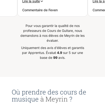
e,
approche moderne, ludique et
avec b
Lire la suite
Lire la s
dynamique d'enseigner la
l'art o
Commentaire de Feven
Commen
ur
musique. Je suis sûre que après
qui es
Grâce à
quelques années de piano
déjà
classique mon fils va enfin
Pour vous garantir la qualité de nos
apprendre à apprécier la
professeurs de Cours de Guitare, nous
 Son
musique. Je recommande
demandons à nos élèves de Meyrin de les
n
vivement le cours avec Joshua !
”
évaluer.
éances
Uniquement des avis d'élèves et garantis
e
par Apprentus.
Évalué
4.9
sur 5 sur une
ille à
base de
99
avis.
un
Où prendre des cours de
musique
à Meyrin
?