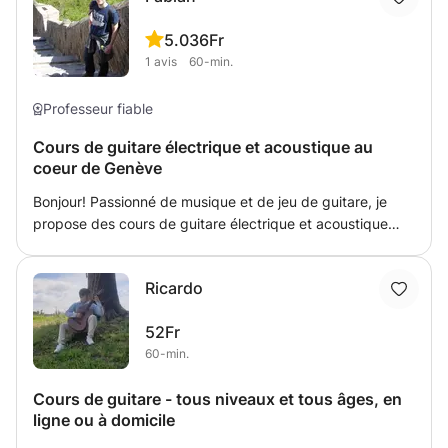
dispensés en espagnol, en italien ou en français.
5.0
36Fr
1
avis
60-min.
Professeur fiable
Cours de guitare électrique et acoustique au
coeur de Genève
Bonjour! Passionné de musique et de jeu de guitare, je
propose des cours de guitare électrique et acoustique
aux joueurs débutants et confirmés. Je joue de la guitare
depuis plus de 15 ans. Je peux enseigner différentes
Ricardo
techniques et styles de jeu et aider à découvrir et
apprendre des chansons de genres tels que le blues, le
52Fr
rock, le funk, le folk, etc. Je peux enseigner en anglais,
60-min.
français ou allemand. Tous les âges sont les bienvenus !
Cours de guitare - tous niveaux et tous âges, en
ligne ou à domicile