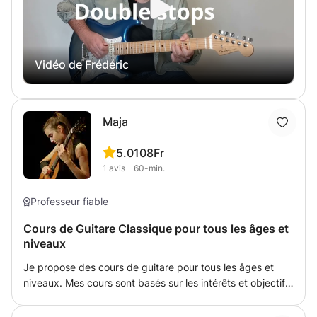
et le jazz sont proposés avec une méthodologie
personnalisée pour un apprentissage efficace et
progressif. Débutants, intermédiaires et avancés
bienvenu!
Vidéo de Frédéric
Maja
5.0
108Fr
1
avis
60-min.
Professeur fiable
Cours de Guitare Classique pour tous les âges et
niveaux
Je propose des cours de guitare pour tous les âges et
niveaux. Mes cours sont basés sur les intérêts et objectifs
individuels de l'élève (il est possible de travailler sur les
différents styles et répertoires). Mon but est de créer une