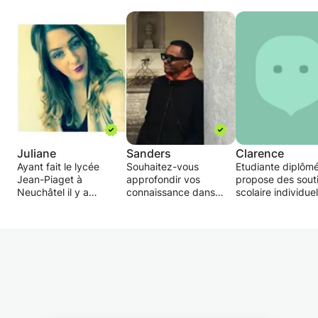
Juliane
Sanders
Clarence
Ayant fait le lycée
Souhaitez-vous
Etudiante diplôm
Jean-Piaget à
approfondir vos
propose des sout
Neuchâtel il y a
connaissance dans
scolaire individue
maintenant quelques
l'informatique ?
aide détaillée à la
années et ayant
Vous trouver les
compréhension d
éprouvée quelques
applications Word,
cours, des devoir
difficultés en
Excel ou Powerpoint
maison et à la
comptabilité avant
compliqués?
préparation des
d'avoir un déclic pour
Je propose des cours
interrogations ou
cette matière. J'aurais
permettant de
examens. Mon but
souhaiter trouver du
résoudre vos soucis ou
de faire progress
soutien pour cette
inquiétudes.
l’élève sans le