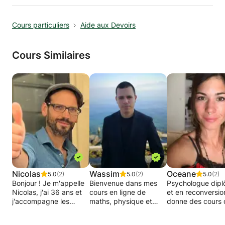
Cours particuliers
Aide aux Devoirs
Cours Similaires
Nicolas
Wassim
Oceane
5.0
(2)
5.0
(2)
5.0
(2)
Bonjour ! Je m'appelle
Bienvenue dans mes
Psychologue dip
Nicolas, j'ai 36 ans et
cours en ligne de
et en reconversion
j'accompagne les
maths, physique et
donne des cours 
enfants de 6 à 16 ans à
français !
soutien scolaire à
reprendre confiance en
domicile dans tou