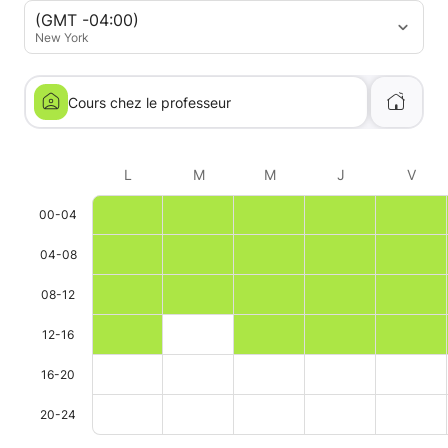
(GMT -04:00)
New York
Cours chez le professeur
L
M
M
J
V
00-04
04-08
08-12
12-16
16-20
20-24