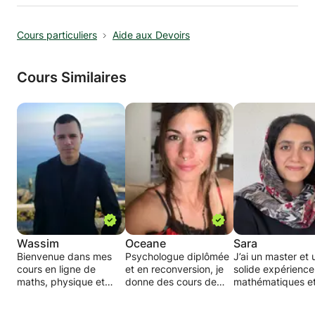
adaptant l'enseignement à ses goûts. Pour
d'échanges et de relaxation ainsi que des
l'anglais c'est pareil ... si votre enfant est fan
postures simples.
Cours particuliers
Aide aux Devoirs
de Minecraft ou de Pokemon, de manga ou de
dessin, nous aborderons le sujet tout en
révisant les notions d'anglais acquises ou en
Cours Similaires
cours d'acquisition.
Wassim
Oceane
Sara
Bienvenue dans mes
Psychologue diplômée
J’ai un master et 
cours en ligne de
et en reconversion, je
solide expérience
maths, physique et
donne des cours de
mathématiques e
français !
soutien scolaire à votre
physique avec d
domicile dans toutes
élèves d’école pri