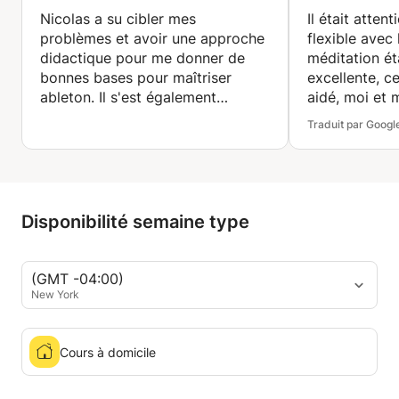
Nicolas a su cibler mes
Il était atten
problèmes et avoir une approche
flexible avec 
didactique pour me donner de
méditation ét
bonnes bases pour maîtriser
excellente, c
ableton. Il s'est également
aidé, moi et 
renseigné sur mon contrôleur
détendre aprè
Traduit par Googl
MIDI pour m'aider au mieux.
stressante.
Merci!
Disponibilité semaine type
(GMT -04:00)
New York
Cours à domicile