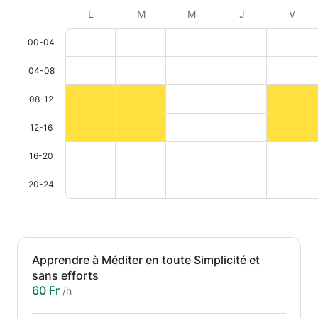
L
M
M
J
V
00-04
04-08
08-12
12-16
16-20
20-24
Apprendre à Méditer en toute Simplicité et
sans efforts
60 Fr
/h