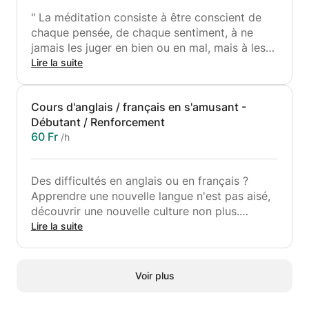
" La méditation consiste à être conscient de
chaque pensée, de chaque sentiment, à ne
jamais les juger en bien ou en mal, mais à les
observer et à se mouvoir avec eux."
Lire la suite
Ce cours s'adresse à des personnes désirant
Cours d'anglais / français en s'amusant -
découvrir ce qu'est la méditation et apprendre
Débutant / Renforcement
des techniques de bien-être à appliquer au
60 Fr
/h
quotidien. En tailleur ou sur une chaise, nous
apprendrons à observer et accueillir nos états
intérieurs pour :
Des difficultés en anglais ou en français ?
Apprendre une nouvelle langue n'est pas aisé,
Développer notre calme intérieur et notre
découvrir une nouvelle culture non plus.
lucidité
Apprendre est beaucoup plus facile lorsqu'on
Lire la suite
Réduire le flux des émotions et des pensées
prend du plaisir, et lorsque le cours pars des
Comprendre le fonctionnement du mental
intérêt de l'enfant.
Les temps d'assise seront progressifs et
Voir plus
Les recherches scientifiques montrent de plus
adaptés afin que chacun puisse se sentir à
en plus qu'on apprend mieux en s'amusant, en
l'aise, et seront couplés avec des temps