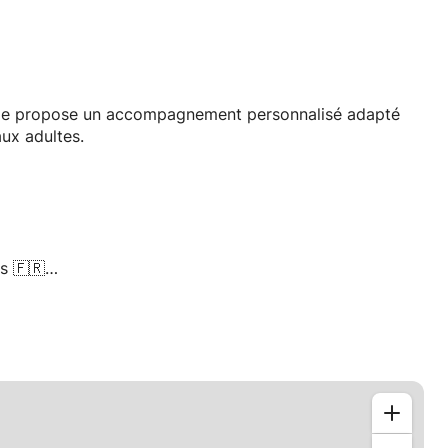
on, je propose un accompagnement personnalisé adapté
ux adultes.
s 🇫🇷
ils HPI