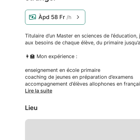
Àpd
58 Fr
/h
Titulaire d’un Master en sciences de l’éducati
aux besoins de chaque élève, du primaire jusqu’a
👩‍🏫 Mon expérience :
enseignement en école primaire
coaching de jeunes en préparation d’examens
accompagnement d’élèves allophones en françai
soutien spécialisé pour élèves avec TDAH et prof
Lire la suite
📚 Domaines d’intervention :
Lieu
aide aux devoirs et consolidation des bases
français (grammaire, expression écrite et orale)
méthodes de travail et organisation
préparation aux évaluations et examens