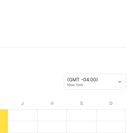
(GMT -04:00)
New York
J
V
S
D