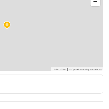
 (FLE) : communication, quotidien et besoins
me, renforcer sa confiance et développer des méthodes
l.
|