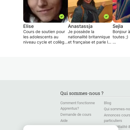
Elise
Anastassja
Sejla
Cours de soutien pour
Je possède la
Bonjour à
les adolescents au
nationalité britannique
toutes ;)
niveau cycle et collège
et française et parle les
donné par une
deux langues (et
Professe
étudiante à l'université
l'espagnol). Je suis
français,
de Genève passionnée
spécialisé dans
master e
par la matière.
l'enseignement du
langue ét
français langue
bénéficie
étrangère (littérature et
expérien
grammaire). Je suis
qu'ensei
une personne très
notamme
adaptable et
école pri
Qui sommes-nous ?
enthousiaste. J'ai un
domaine 
certificat TEFLA (pour
J'enseig
Comment fonctionne
Blog
enseigner l'anglais) et
cycle d'o
Apprentus?
Qui sommes-no
un certificat CEFLE
dans un 
Demande de cours
(pour enseigner le
Annonces cour
français). J'ai travaillé
Pour se f
Aide
particuliers
dans différentes
propose 
Presse
Confidentialité 