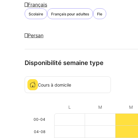
Français
Scolaire
Français pour adultes
Fle
Persan
Disponibilité semaine type
Cours à domicile
L
M
M
00-04
04-08