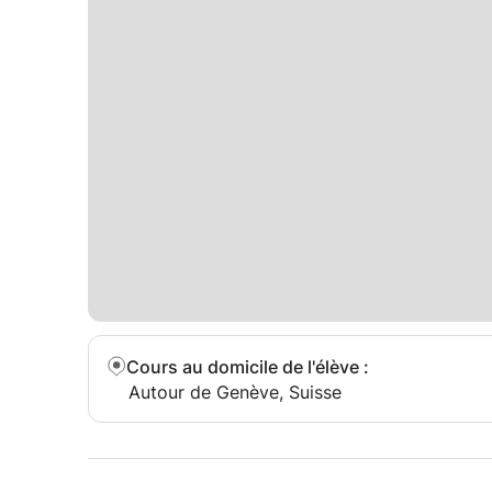
cours de français pour adultes non francophones
professionnels
🎯 Objectif :
Aider chaque apprenant à progresser à son ryth
efficaces et durables.
📍 Cours individualisés et adaptés à chaque profi
Cours au domicile de l'élève
:
Autour de Genève, Suisse