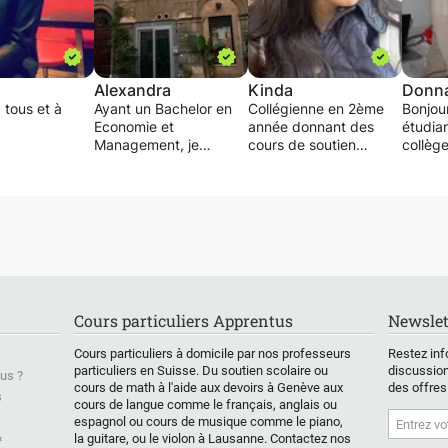
Alexandra
Kinda
Donn
 tous et à
Ayant un Bachelor en
Collégienne en 2ème
Bonjour
Economie et
année donnant des
étudia
Management, je
cours de soutien
collège
ure de
propose des cours de
scolaire pour les élèves
donner
 dotée d'un
mathématiques mais
de la 1P à la 8P
soutie
n français
aussi d’économie.
(harmos).
besoin
rangère, je
La garde d'enfants
Je suis
 de plusieurs
Je propose également
peut aussi être
l'angla
ces en tant
des cours d’espagnol
assurée.
françai
gnante,
et de français pour
mathém
nt dans une
n’importe quel niveau.
Égalem
vée et dans le
Ayant fais toutes mes
devoirs
Cours particuliers Apprentus
Newslet
public.
études en Suisse, je
débutan
ne dans un
maîtrise parfaitement le
chimie.
Cours particuliers à domicile par nos professeurs
Restez inf
rientation et
français. Je parle
particuliers en Suisse. Du soutien scolaire ou
discussion
us ?
collège!
également
cours de math à l'aide aux devoirs à Genève aux
des offres
couramment l’espagnol
s
cours de langue comme le français, anglais ou
aire je vous
qui est ma langue
espagnol ou cours de musique comme le piano,
des cours de
maternelle, et dispose
&
la guitare, ou le violon à Lausanne. Contactez nos