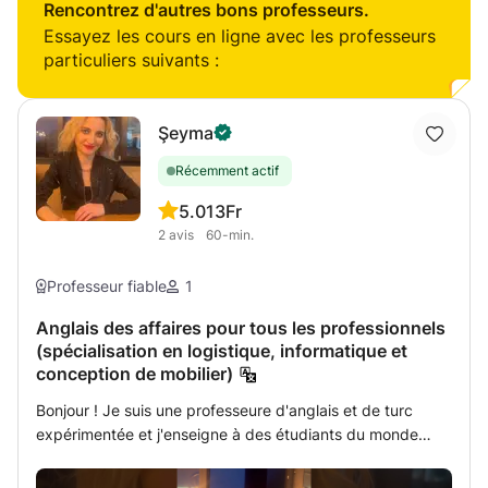
faut! Un entretien de prévu? Vous souhaitez vous
Rencontrez d'autres bons professeurs.
entraîner? Contactez-moi.
Essayez les cours en ligne avec les professeurs
particuliers suivants :
Şeyma
Récemment actif
5.0
13Fr
2
avis
60-min.
Professeur fiable
1
Anglais des affaires pour tous les professionnels
(spécialisation en logistique, informatique et
conception de mobilier)
Bonjour ! Je suis une professeure d'anglais et de turc
expérimentée et j'enseigne à des étudiants du monde
entier depuis plus de trois ans. Je propose des cours
d'anglais des affaires, d'anglais académique, de