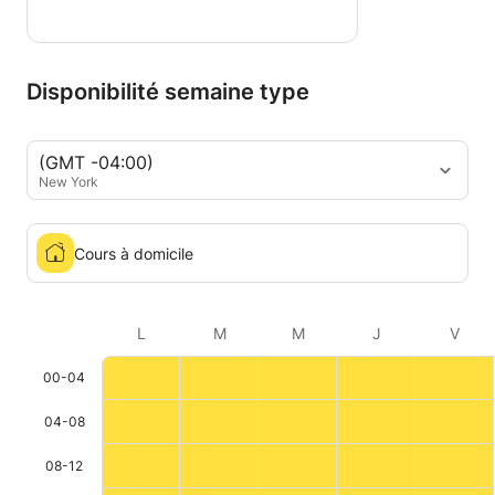
Disponibilité semaine type
(GMT -04:00)
New York
Cours à domicile
L
M
M
J
V
00-04
04-08
08-12