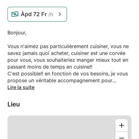
Àpd
72 Fr
/h
Bonjour,
Vous n'aimez pas particulièrement cuisiner, vous ne
savez jamais quoi acheter, cuisiner est une corvée
pour vous, vous souhaiteriez manger mieux tout en
passant moins de temps en cuisine!!
C'est possible!! en fonction de vos besoins, je vous
propose un véritable accompagnement pour
améliorer vos compétences technique en cuisine,
Lire la suite
vous aider à manger mieux mais surtout vous aider
à prendre du plaisir à cuisiner.
Lieu
Diplômé d'une grande école de cuisine française, 15
ans d'expériences en cuisine française et
internationale, spécialiste en formation