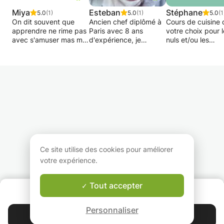
Miya
Esteban
Stéphane
5.0
(1)
5.0
(1)
5.0
(1
On dit souvent que
Ancien chef diplômé à
Cours de cuisine 
apprendre ne rime pas
Paris avec 8 ans
votre choix pour 
avec s'amuser mas moi
d'expérience, je
nuls et/ou les
je vais vous prouver
souhaite partager mes
professionnels
que si! Durant mes
connaissances de la
cours j'essaierai de
cuisine Française à
Professionnel da
vous faire comprendre
toutes les personnes
divers types de c
les choses de maniere
intéressées pour
de puis plus de 3
réelle estvamusante en
apprendre. Le cours
avec longue
illustrant un maximum
sera aussi bien sur un
expérience
le probleme.
grande classique ou
pédagogique
bien sur l'élaboration
d'un menu autour d'un
Coach d'équipe 
thème précis (diet,
concours culinair
soirée entre amis,
Ce site utilise des cookies pour améliorer
menu rapide, dîner
Pour les professi
votre expérience.
romantique).
: former vos
collaborateur à d
nouvelles techni
Tout accepter
QUI SOMMES-NOUS ?
de préparation, a
Garantie Le-Bon-Prof
gestion de conflit
Personnaliser
développement
Contacter Thomas
d'esprit d'équipe